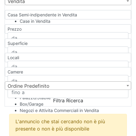
Vendita
Casa Semi-indipendente in Vendita
Case in Vendita
Qualsiasi
Prezzo
Appartamento
Casa indipendente
Superficie
Casa Semi-indipendente
Attico/Mansarda
Locali
Villa
Villetta a schiera
Camere
Rustico/Casale
Loft/Open space
Camera d'Albergo
Ordine Predefinito
Multiproprietà
Palazzo/Stabile
Filtra Ricerca
Box/Garage
Negozi e Attivita Commerciali in Vendita
Qualsiasi
L'annuncio che stai cercando non è più
Attività/Licenza Commerciale
presente o non è più disponibile
Azienda Agricola
Bar/Ristorante