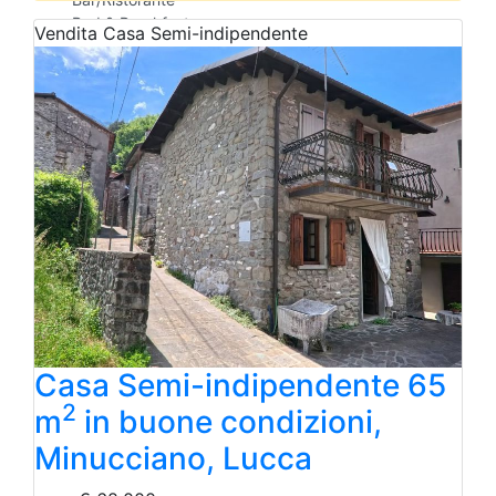
Bed & Breakfast
Vendita
Casa Semi-indipendente
Albergo
Laboratorio Artigianale
Negozio/locale commerciale
Agriturismo
Magazzini
Capannoni
Uffici
Terreni in Vendita
Qualsiasi
Terreno edificabile
Terreno
Casa Semi-indipendente 65
2
m
in buone condizioni,
Minucciano, Lucca