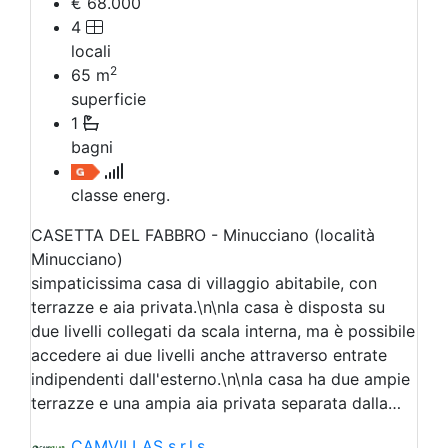
€ 68.000
4
locali
2
65
m
superficie
1
bagni
classe energ.
CASETTA DEL FABBRO - Minucciano (località
Minucciano)
simpaticissima casa di villaggio abitabile, con
terrazze e aia privata.\n\nla casa è disposta su
due livelli collegati da scala interna, ma è possibile
accedere ai due livelli anche attraverso entrate
indipendenti dall'esterno.\n\nla casa ha due ampie
terrazze e una ampia aia privata separata dalla…
CAMVILLAS s.r.l.s.