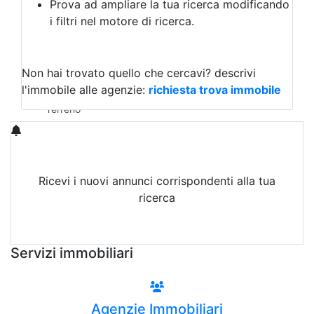
Prova ad ampliare la tua ricerca modificando
Agriturismo
i filtri nel motore di ricerca.
Magazzini
Capannoni
Uffici
Terreni in Vendita
Non hai trovato quello che cercavi?
descrivi
Qualsiasi
l'immobile alle agenzie:
richiesta trova immobile
Terreno edificabile
Terreno
Ricevi i nuovi annunci corrispondenti alla tua
ricerca
Attiva Email-Alert
Servizi immobiliari
Agenzie Immobiliari