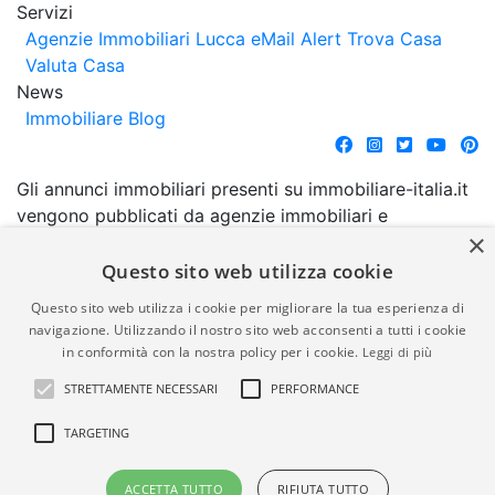
Servizi
Agenzie Immobiliari Lucca
eMail Alert
Trova Casa
Valuta Casa
News
Immobiliare Blog
Gli annunci immobiliari presenti su immobiliare-italia.it
vengono pubblicati da agenzie immobiliari e
×
costruttori. La pubblicazione degli annunci non
comporta l'approvazione o l'avallo da parte di
Questo sito web utilizza cookie
immobiliare-italia.it nè implica alcuna forma di
Questo sito web utilizza i cookie per migliorare la tua esperienza di
garanzia da parte di quest'ultima. immobiliare-italia.it
navigazione. Utilizzando il nostro sito web acconsenti a tutti i cookie
quindi non è responsabile della veridicità, della
in conformità con la nostra policy per i cookie.
Leggi di più
correttezza, della completezza, della normativa in
STRETTAMENTE NECESSARI
PERFORMANCE
materia di privacy e/o di alcun altro aspetto dei
suddetti annunci.
TARGETING
© Copyright 2007 - 2026
Powered by
ACCETTA TUTTO
RIFIUTA TUTTO