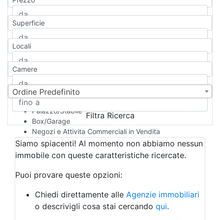
Appartamento
Casa indipendente
Superficie
Casa Semi-indipendente
Attico/Mansarda
Locali
Villa
Villetta a schiera
Camere
Rustico/Casale
Loft/Open space
Camera d'Albergo
Ordine Predefinito
Multiproprietà
Palazzo/Stabile
Filtra Ricerca
Box/Garage
Negozi e Attivita Commerciali in Vendita
Qualsiasi
Siamo spiacenti! Al momento non abbiamo nessun
Attività/Licenza Commerciale
immobile con queste caratteristiche ricercate.
Azienda Agricola
Bar/Ristorante
Puoi provare queste opzioni:
Bed & Breakfast
Albergo
Chiedi direttamente alle
Agenzie immobiliari
Laboratorio Artigianale
o descrivigli cosa stai cercando
qui
.
Negozio/locale commerciale