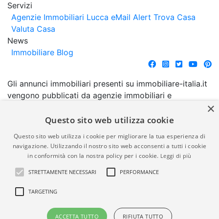
Servizi
Agenzie Immobiliari Lucca
eMail Alert
Trova Casa
Valuta Casa
News
Immobiliare Blog
Gli annunci immobiliari presenti su immobiliare-italia.it
vengono pubblicati da agenzie immobiliari e
×
costruttori. La pubblicazione degli annunci non
comporta l'approvazione o l'avallo da parte di
Questo sito web utilizza cookie
immobiliare-italia.it nè implica alcuna forma di
Questo sito web utilizza i cookie per migliorare la tua esperienza di
garanzia da parte di quest'ultima. immobiliare-italia.it
navigazione. Utilizzando il nostro sito web acconsenti a tutti i cookie
quindi non è responsabile della veridicità, della
in conformità con la nostra policy per i cookie.
Leggi di più
correttezza, della completezza, della normativa in
STRETTAMENTE NECESSARI
PERFORMANCE
materia di privacy e/o di alcun altro aspetto dei
suddetti annunci.
TARGETING
© Copyright 2007 - 2026
Powered by
ACCETTA TUTTO
RIFIUTA TUTTO