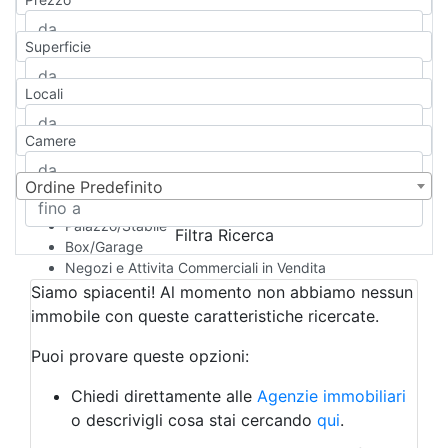
Appartamento
Casa indipendente
Superficie
Casa Semi-indipendente
Attico/Mansarda
Locali
Villa
Villetta a schiera
Camere
Rustico/Casale
Loft/Open space
Camera d'Albergo
Ordine Predefinito
Multiproprietà
Palazzo/Stabile
Filtra Ricerca
Box/Garage
Negozi e Attivita Commerciali in Vendita
Qualsiasi
Siamo spiacenti! Al momento non abbiamo nessun
Attività/Licenza Commerciale
immobile con queste caratteristiche ricercate.
Azienda Agricola
Bar/Ristorante
Puoi provare queste opzioni:
Bed & Breakfast
Albergo
Chiedi direttamente alle
Agenzie immobiliari
Laboratorio Artigianale
o descrivigli cosa stai cercando
qui
.
Negozio/locale commerciale