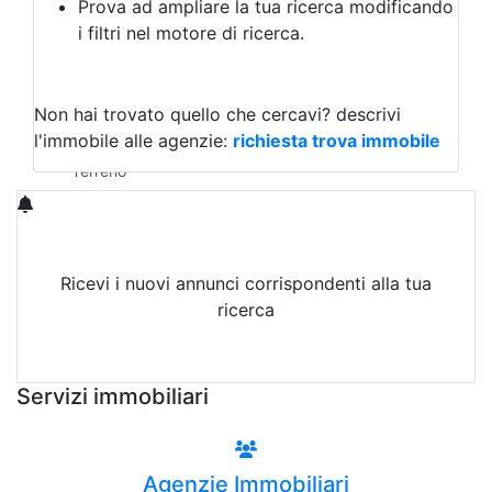
Prova ad ampliare la tua ricerca modificando
Agriturismo
i filtri nel motore di ricerca.
Magazzini
Capannoni
Uffici
Terreni in Vendita
Non hai trovato quello che cercavi?
descrivi
Qualsiasi
l'immobile alle agenzie:
richiesta trova immobile
Terreno edificabile
Terreno
Ricevi i nuovi annunci corrispondenti alla tua
ricerca
Attiva Email-Alert
Servizi immobiliari
Agenzie Immobiliari