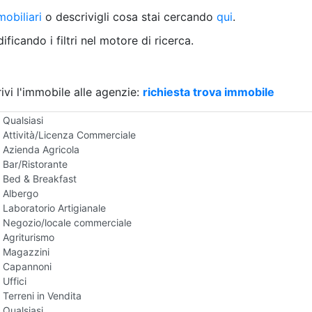
Villetta a schiera
obiliari
o descrivigli cosa stai cercando
qui
.
Rustico/Casale
Loft/Open space
ficando i filtri nel motore di ricerca.
Camera d'Albergo
Multiproprietà
Palazzo/Stabile
ivi l'immobile alle agenzie:
Box/Garage
richiesta trova immobile
Negozi e Attivita Commerciali in Vendita
Qualsiasi
Attività/Licenza Commerciale
Azienda Agricola
Bar/Ristorante
Bed & Breakfast
Albergo
Laboratorio Artigianale
Negozio/locale commerciale
Agriturismo
Magazzini
Capannoni
Uffici
Terreni in Vendita
Qualsiasi