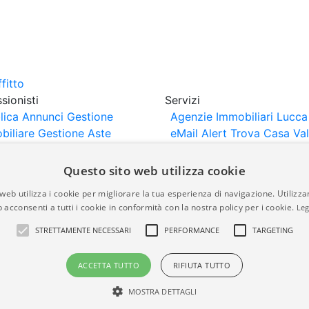
sionisti
Servizi
lica Annunci
Gestione
Agenzie Immobiliari Lucca
biliare
Gestione Aste
eMail Alert
Trova Casa
Va
iliari
Portali Partner
Casa
rtazione
Importazione
Questo sito web utilizza cookie
nci da Sito Web
web utilizza i cookie per migliorare la tua esperienza di navigazione. Utilizza
 acconsenti a tutti i cookie in conformità con la nostra policy per i cookie.
Leg
are-italia.it vengono pubblicati da agenzie immobiliari e co
STRETTAMENTE NECESSARI
PERFORMANCE
TARGETING
rte di immobiliare-italia.it nè implica alcuna forma di gar
idicità, della correttezza, della completezza, della normativa
ACCETTA TUTTO
RIFIUTA TUTTO
MOSTRA DETTAGLI
a.it - Part. IVA 00587600453
Power