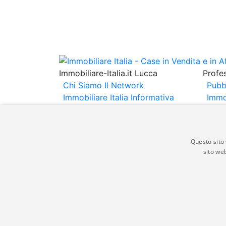
Immobiliare-Italia.it Lucca
Profes
Chi Siamo
Il Network
Pubb
Immobiliare Italia
Informativa
Immo
Privacy
Informativa Cookie
Immob
Contatti
Espo
Annu
Questo sito 
sito web
Gli annunci immobiliari presenti su immobili
non comporta l'approvazione o l'avallo da pa
italia.it quindi non è responsabile della ver
aspetto dei suddetti annunci.
© Copyright 2007 - 2026 Immobiliare-Itali