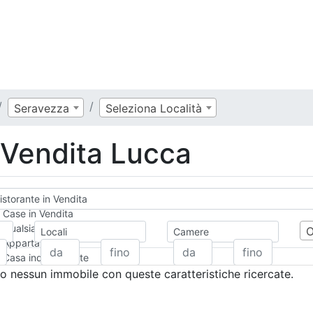
Seravezza
Seleziona Località
n Vendita Lucca
istorante in Vendita
Case in Vendita
Qualsiasi
Locali
Camere
Appartamento
Casa indipendente
Casa Semi-indipendente
 nessun immobile con queste caratteristiche ricercate.
Attico/Mansarda
Villa