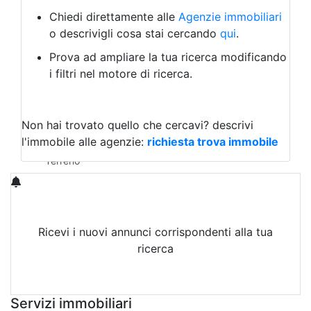
Bed & Breakfast
Albergo
Chiedi direttamente alle
Agenzie immobiliari
Laboratorio Artigianale
o descrivigli cosa stai cercando
qui
.
Negozio/locale commerciale
Prova ad ampliare la tua ricerca modificando
Agriturismo
i filtri nel motore di ricerca.
Magazzini
Capannoni
Uffici
Terreni in Vendita
Non hai trovato quello che cercavi?
descrivi
Qualsiasi
l'immobile alle agenzie:
richiesta trova immobile
Terreno edificabile
Terreno
Ricevi i nuovi annunci corrispondenti alla tua
ricerca
Attiva Email-Alert
Servizi immobiliari