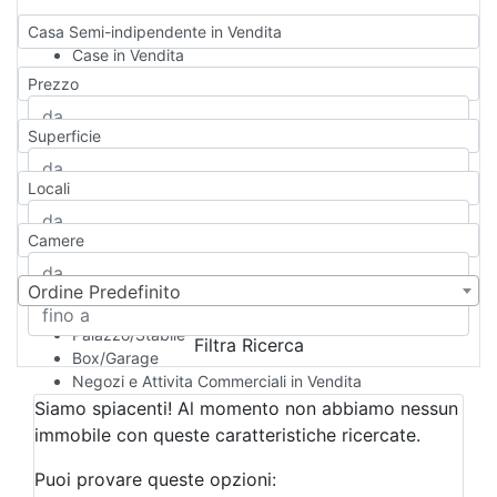
Casa Semi-indipendente in Vendita
Case in Vendita
Qualsiasi
Prezzo
Appartamento
Casa indipendente
Superficie
Casa Semi-indipendente
Attico/Mansarda
Locali
Villa
Villetta a schiera
Camere
Rustico/Casale
Loft/Open space
Camera d'Albergo
Ordine Predefinito
Multiproprietà
Palazzo/Stabile
Filtra Ricerca
Box/Garage
Negozi e Attivita Commerciali in Vendita
Qualsiasi
Siamo spiacenti! Al momento non abbiamo nessun
Attività/Licenza Commerciale
immobile con queste caratteristiche ricercate.
Azienda Agricola
Bar/Ristorante
Puoi provare queste opzioni: