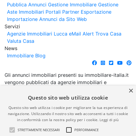
Pubblica Annunci
Gestione Immobiliare
Gestione
Aste Immobiliari
Portali Partner Esportazione
Importazione Annunci da Sito Web
Servizi
Agenzie Immobiliari Lucca
eMail Alert
Trova Casa
Valuta Casa
News
Immobiliare Blog
Gli annunci immobiliari presenti su immobiliare-italia.it
vengono pubblicati da agenzie immobiliari e
×
costruttori. La pubblicazione degli annunci non
comporta l'approvazione o l'avallo da parte di
Questo sito web utilizza cookie
immobiliare-italia.it nè implica alcuna forma di
Questo sito web utilizza i cookie per migliorare la tua esperienza di
garanzia da parte di quest'ultima. immobiliare-italia.it
navigazione. Utilizzando il nostro sito web acconsenti a tutti i cookie
quindi non è responsabile della veridicità, della
in conformità con la nostra policy per i cookie.
Leggi di più
correttezza, della completezza, della normativa in
STRETTAMENTE NECESSARI
PERFORMANCE
materia di privacy e/o di alcun altro aspetto dei