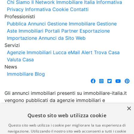
Chi Siamo
Il Network Immobiliare Italia
Informativa
Privacy
Informativa Cookie
Contatti
Professionisti
Pubblica Annunci
Gestione Immobiliare
Gestione
Aste Immobiliari
Portali Partner Esportazione
Importazione Annunci da Sito Web
Servizi
Agenzie Immobiliari Lucca
eMail Alert
Trova Casa
Valuta Casa
News
Immobiliare Blog
Gli annunci immobiliari presenti su immobiliare-italia.it
vengono pubblicati da agenzie immobiliari e
×
costruttori. La pubblicazione degli annunci non
comporta l'approvazione o l'avallo da parte di
Questo sito web utilizza cookie
immobiliare-italia.it nè implica alcuna forma di
Questo sito web utilizza i cookie per migliorare la tua esperienza di
garanzia da parte di quest'ultima. immobiliare-italia.it
navigazione. Utilizzando il nostro sito web acconsenti a tutti i cookie