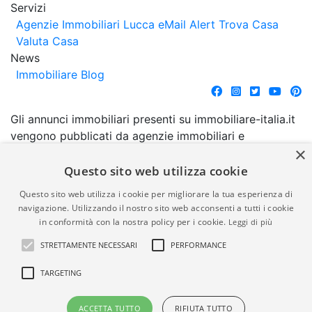
Servizi
Agenzie Immobiliari Lucca
eMail Alert
Trova Casa
Valuta Casa
News
Immobiliare Blog
Gli annunci immobiliari presenti su immobiliare-italia.it
vengono pubblicati da agenzie immobiliari e
×
costruttori. La pubblicazione degli annunci non
comporta l'approvazione o l'avallo da parte di
Questo sito web utilizza cookie
immobiliare-italia.it nè implica alcuna forma di
Questo sito web utilizza i cookie per migliorare la tua esperienza di
garanzia da parte di quest'ultima. immobiliare-italia.it
navigazione. Utilizzando il nostro sito web acconsenti a tutti i cookie
quindi non è responsabile della veridicità, della
in conformità con la nostra policy per i cookie.
Leggi di più
correttezza, della completezza, della normativa in
STRETTAMENTE NECESSARI
PERFORMANCE
materia di privacy e/o di alcun altro aspetto dei
suddetti annunci.
TARGETING
© Copyright 2007 - 2026
Powered by
ACCETTA TUTTO
RIFIUTA TUTTO