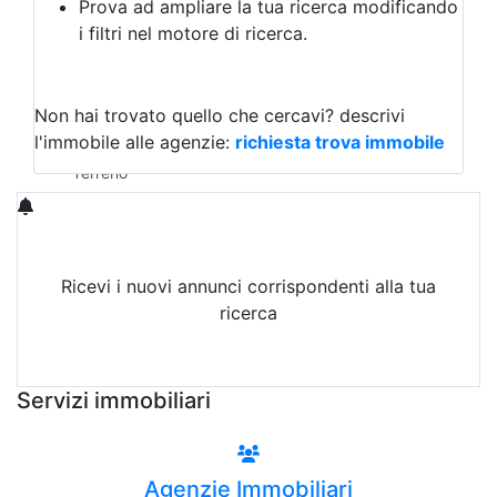
Prova ad ampliare la tua ricerca modificando
Agriturismo
i filtri nel motore di ricerca.
Magazzini
Capannoni
Uffici
Terreni in Vendita
Non hai trovato quello che cercavi?
descrivi
Qualsiasi
l'immobile alle agenzie:
richiesta trova immobile
Terreno edificabile
Terreno
Ricevi i nuovi annunci corrispondenti alla tua
ricerca
Attiva Email-Alert
Servizi immobiliari
Agenzie Immobiliari