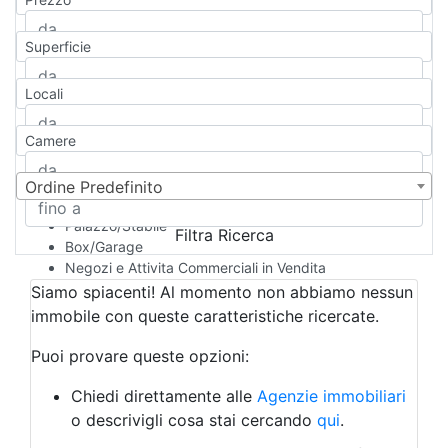
Appartamento
Casa indipendente
Superficie
Casa Semi-indipendente
Attico/Mansarda
Locali
Villa
Villetta a schiera
Camere
Rustico/Casale
Loft/Open space
Camera d'Albergo
Ordine Predefinito
Multiproprietà
Palazzo/Stabile
Filtra Ricerca
Box/Garage
Negozi e Attivita Commerciali in Vendita
Qualsiasi
Siamo spiacenti! Al momento non abbiamo nessun
Attività/Licenza Commerciale
immobile con queste caratteristiche ricercate.
Azienda Agricola
Bar/Ristorante
Puoi provare queste opzioni:
Bed & Breakfast
Albergo
Chiedi direttamente alle
Agenzie immobiliari
Laboratorio Artigianale
o descrivigli cosa stai cercando
qui
.
Negozio/locale commerciale