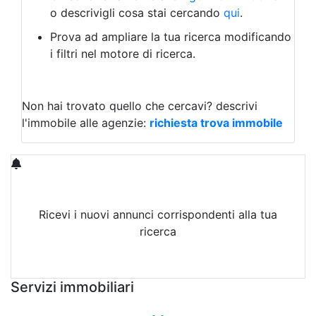
Capannoni
o descrivigli cosa stai cercando
qui
.
Uffici
Terreni in Vendita
Prova ad ampliare la tua ricerca modificando
Qualsiasi
i filtri nel motore di ricerca.
Terreno edificabile
Terreno
Non hai trovato quello che cercavi?
descrivi
l'immobile alle agenzie:
richiesta trova immobile
Ricevi i nuovi annunci corrispondenti alla tua
ricerca
Attiva Email-Alert
Servizi immobiliari