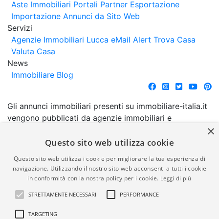
Aste Immobiliari
Portali Partner Esportazione
Importazione Annunci da Sito Web
Servizi
Agenzie Immobiliari Lucca
eMail Alert
Trova Casa
Valuta Casa
News
Immobiliare Blog
Gli annunci immobiliari presenti su immobiliare-italia.it
vengono pubblicati da agenzie immobiliari e
×
costruttori. La pubblicazione degli annunci non
comporta l'approvazione o l'avallo da parte di
Questo sito web utilizza cookie
immobiliare-italia.it nè implica alcuna forma di
Questo sito web utilizza i cookie per migliorare la tua esperienza di
garanzia da parte di quest'ultima. immobiliare-italia.it
navigazione. Utilizzando il nostro sito web acconsenti a tutti i cookie
quindi non è responsabile della veridicità, della
in conformità con la nostra policy per i cookie.
Leggi di più
correttezza, della completezza, della normativa in
STRETTAMENTE NECESSARI
PERFORMANCE
materia di privacy e/o di alcun altro aspetto dei
suddetti annunci.
TARGETING