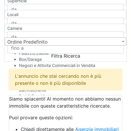
Superficie
Casa Semi-indipendente
Attico/Mansarda
Locali
Villa
Villetta a schiera
Camere
Rustico/Casale
Loft/Open space
Camera d'Albergo
Ordine Predefinito
Multiproprietà
Palazzo/Stabile
Filtra Ricerca
Box/Garage
Negozi e Attivita Commerciali in Vendita
Qualsiasi
L'annuncio che stai cercando non è più
Attività/Licenza Commerciale
presente o non è più disponibile
Azienda Agricola
Bar/Ristorante
Bed & Breakfast
Siamo spiacenti! Al momento non abbiamo nessun
Albergo
immobile con queste caratteristiche ricercate.
Laboratorio Artigianale
Negozio/locale commerciale
Puoi provare queste opzioni:
Agriturismo
Magazzini
Chiedi direttamente alle
Agenzie immobiliari