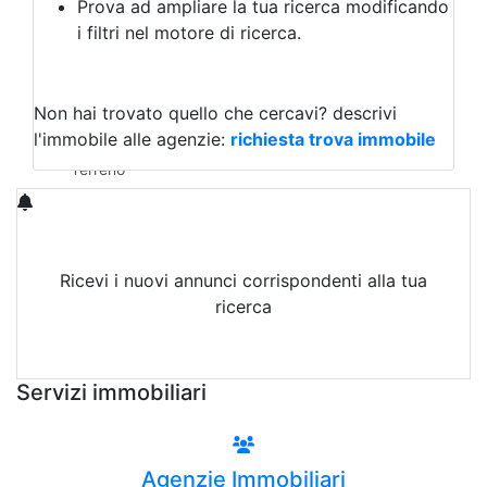
Prova ad ampliare la tua ricerca modificando
Agriturismo
i filtri nel motore di ricerca.
Magazzini
Capannoni
Uffici
Terreni in Vendita
Non hai trovato quello che cercavi?
descrivi
Qualsiasi
l'immobile alle agenzie:
richiesta trova immobile
Terreno edificabile
Terreno
Ricevi i nuovi annunci corrispondenti alla tua
ricerca
Attiva Email-Alert
Servizi immobiliari
Agenzie Immobiliari