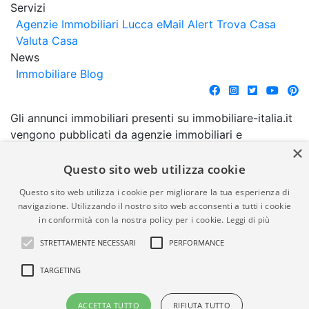
Servizi
Agenzie Immobiliari Lucca
eMail Alert
Trova Casa
Valuta Casa
News
Immobiliare Blog
Gli annunci immobiliari presenti su immobiliare-italia.it
vengono pubblicati da agenzie immobiliari e
×
costruttori. La pubblicazione degli annunci non
comporta l'approvazione o l'avallo da parte di
Questo sito web utilizza cookie
immobiliare-italia.it nè implica alcuna forma di
Questo sito web utilizza i cookie per migliorare la tua esperienza di
garanzia da parte di quest'ultima. immobiliare-italia.it
navigazione. Utilizzando il nostro sito web acconsenti a tutti i cookie
quindi non è responsabile della veridicità, della
in conformità con la nostra policy per i cookie.
Leggi di più
correttezza, della completezza, della normativa in
STRETTAMENTE NECESSARI
PERFORMANCE
materia di privacy e/o di alcun altro aspetto dei
suddetti annunci.
TARGETING
© Copyright 2007 - 2026
Powered by
ACCETTA TUTTO
RIFIUTA TUTTO