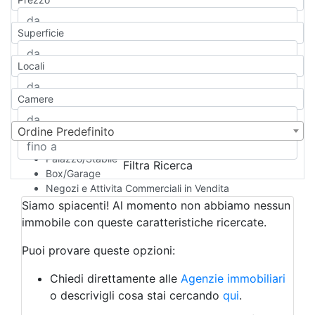
Appartamento
Casa indipendente
Superficie
Casa Semi-indipendente
Attico/Mansarda
Locali
Villa
Villetta a schiera
Camere
Rustico/Casale
Loft/Open space
Camera d'Albergo
Ordine Predefinito
Multiproprietà
Palazzo/Stabile
Filtra Ricerca
Box/Garage
Negozi e Attivita Commerciali in Vendita
Qualsiasi
Siamo spiacenti! Al momento non abbiamo nessun
Attività/Licenza Commerciale
immobile con queste caratteristiche ricercate.
Azienda Agricola
Bar/Ristorante
Puoi provare queste opzioni:
Bed & Breakfast
Albergo
Chiedi direttamente alle
Agenzie immobiliari
Laboratorio Artigianale
o descrivigli cosa stai cercando
qui
.
Negozio/locale commerciale