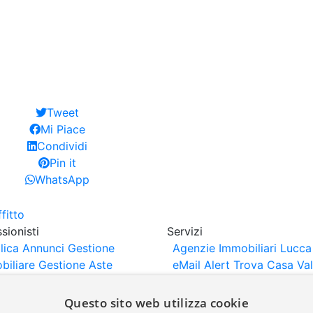
Tweet
Mi Piace
Condividi
Pin it
WhatsApp
sionisti
Servizi
lica Annunci
Gestione
Agenzie Immobiliari Lucca
biliare
Gestione Aste
eMail Alert
Trova Casa
Va
iliari
Portali Partner
Casa
rtazione
Importazione
Questo sito web utilizza cookie