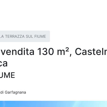
LA TERRAZZA SUL FIUME
vendita 130 m², Castel
ca
IUME
di Garfagnana