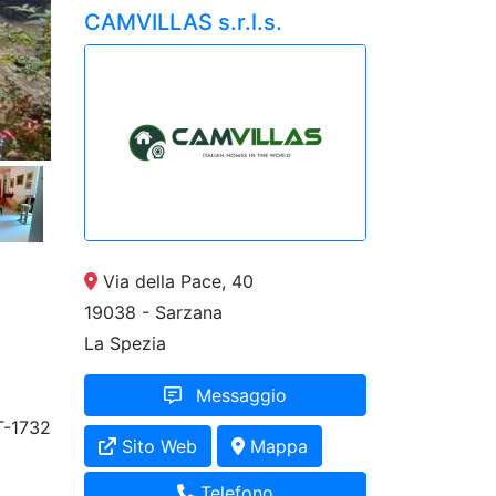
CAMVILLAS s.r.l.s.
Via della Pace, 40
19038 - Sarzana
La Spezia
Messaggio
-1732
Sito Web
Mappa
Telefono