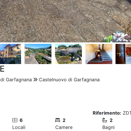
E
 di Garfagnana
Castelnuovo di Garfagnana
Riferimento:
ZDT
6
2
2
Locali
Camere
Bagni