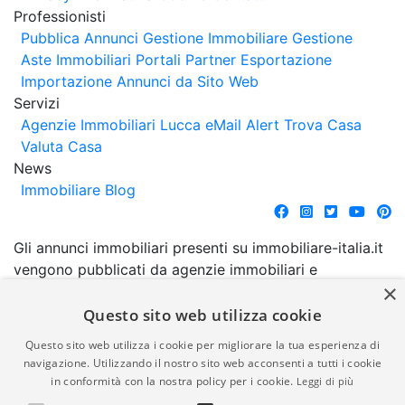
Professionisti
Pubblica Annunci
Gestione Immobiliare
Gestione
Aste Immobiliari
Portali Partner Esportazione
Importazione Annunci da Sito Web
Servizi
Agenzie Immobiliari Lucca
eMail Alert
Trova Casa
Valuta Casa
News
Immobiliare Blog
Gli annunci immobiliari presenti su immobiliare-italia.it
vengono pubblicati da agenzie immobiliari e
×
costruttori. La pubblicazione degli annunci non
comporta l'approvazione o l'avallo da parte di
Questo sito web utilizza cookie
immobiliare-italia.it nè implica alcuna forma di
Questo sito web utilizza i cookie per migliorare la tua esperienza di
garanzia da parte di quest'ultima. immobiliare-italia.it
navigazione. Utilizzando il nostro sito web acconsenti a tutti i cookie
quindi non è responsabile della veridicità, della
in conformità con la nostra policy per i cookie.
Leggi di più
correttezza, della completezza, della normativa in