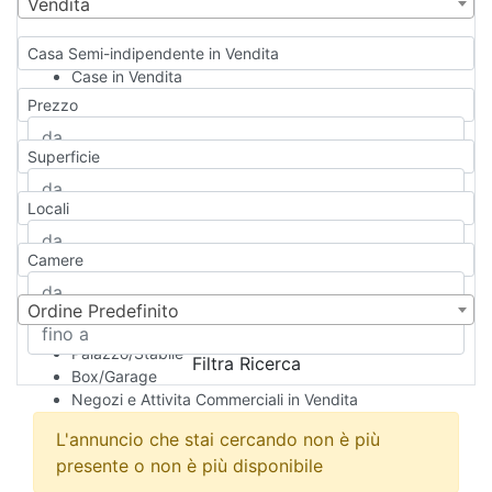
Vendita
Casa Semi-indipendente in Vendita
Case in Vendita
Qualsiasi
Prezzo
Appartamento
Casa indipendente
Superficie
Casa Semi-indipendente
Attico/Mansarda
Locali
Villa
Villetta a schiera
Camere
Rustico/Casale
Loft/Open space
Camera d'Albergo
Ordine Predefinito
Multiproprietà
Palazzo/Stabile
Filtra Ricerca
Box/Garage
Negozi e Attivita Commerciali in Vendita
Qualsiasi
L'annuncio che stai cercando non è più
Attività/Licenza Commerciale
presente o non è più disponibile
Azienda Agricola
Bar/Ristorante