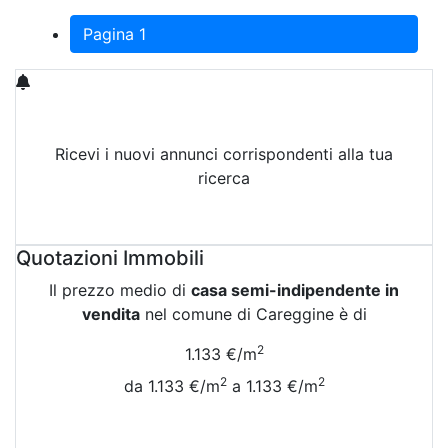
Pagina 1
Ricevi i nuovi annunci corrispondenti alla tua
ricerca
Attiva Email-Alert
Quotazioni Immobili
Il prezzo medio di
casa semi-indipendente in
vendita
nel comune di Careggine è di
2
1.133 €/m
2
2
da 1.133 €/m
a 1.133 €/m
Vedi Tutte le Quotazioni