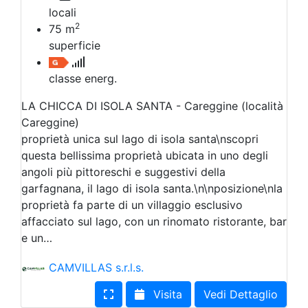
locali
2
75
m
superficie
classe energ.
LA CHICCA DI ISOLA SANTA - Careggine (località
Careggine)
proprietà unica sul lago di isola santa\nscopri
questa bellissima proprietà ubicata in uno degli
angoli più pittoreschi e suggestivi della
garfagnana, il lago di isola santa.\n\nposizione\nla
proprietà fa parte di un villaggio esclusivo
affacciato sul lago, con un rinomato ristorante, bar
e un…
CAMVILLAS s.r.l.s.
Visita
Vedi Dettaglio