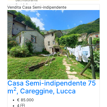
Bed & Breakfast
Vendita
Casa Semi-indipendente
Albergo
Laboratorio Artigianale
Negozio/locale commerciale
Agriturismo
Magazzini
Capannoni
Uffici
Terreni in Vendita
Qualsiasi
Terreno edificabile
Terreno
Casa Semi-indipendente 75
2
m
, Careggine, Lucca
€ 85.000
4