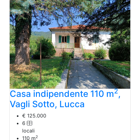
Laboratorio Artigianale
Negozio/locale commerciale
Agriturismo
Magazzini
Capannoni
Uffici
Terreni in Vendita
Qualsiasi
Terreno edificabile
Terreno
2
Casa indipendente 110 m
,
Vagli Sotto, Lucca
€ 125.000
6
locali
2
110
m