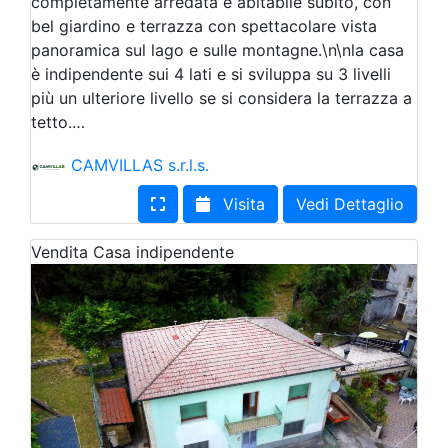
completamente arredata e abitabile subito, con
bel giardino e terrazza con spettacolare vista
panoramica sul lago e sulle montagne.\n\nla casa
è indipendente sui 4 lati e si sviluppa su 3 livelli
più un ulteriore livello se si considera la terrazza a
tetto.…
CAMVILLAS s.r.l.s.
Visita
Vedi Dettaglio
Vendita
Casa indipendente