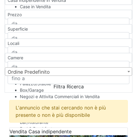
Casa indipendente in Vendita
Case in Vendita
Qualsiasi
Prezzo
Appartamento
Casa indipendente
Superficie
Casa Semi-indipendente
Attico/Mansarda
Locali
Villa
Villetta a schiera
Camere
Rustico/Casale
Loft/Open space
Camera d'Albergo
Ordine Predefinito
Multiproprietà
Palazzo/Stabile
Filtra Ricerca
Box/Garage
Negozi e Attivita Commerciali in Vendita
Qualsiasi
L'annuncio che stai cercando non è più
Attività/Licenza Commerciale
presente o non è più disponibile
Azienda Agricola
Bar/Ristorante
Bed & Breakfast
Vendita
Casa indipendente
Albergo