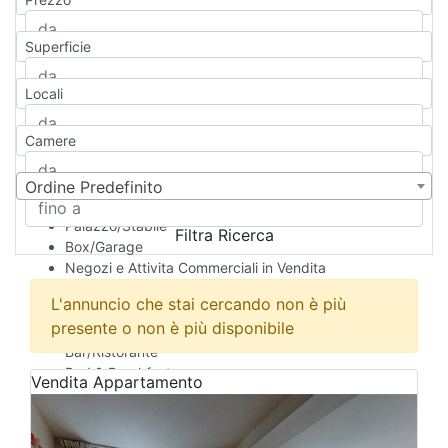
Appartamento
Casa indipendente
Superficie
Casa Semi-indipendente
Attico/Mansarda
Locali
Villa
Villetta a schiera
Camere
Rustico/Casale
Loft/Open space
Camera d'Albergo
Ordine Predefinito
Multiproprietà
Palazzo/Stabile
Filtra Ricerca
Box/Garage
Negozi e Attivita Commerciali in Vendita
Qualsiasi
L'annuncio che stai cercando non è più
Attività/Licenza Commerciale
presente o non è più disponibile
Azienda Agricola
Bar/Ristorante
Bed & Breakfast
Vendita
Appartamento
Albergo
Laboratorio Artigianale
Negozio/locale commerciale