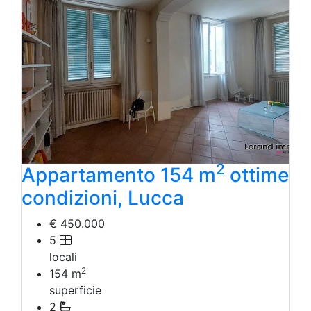
Agriturismo
Magazzini
Capannoni
Uffici
Terreni in Vendita
Qualsiasi
Terreno edificabile
Terreno
2
Appartamento 154 m
ottime
condizioni, Lucca
€ 450.000
5
locali
2
154
m
superficie
2