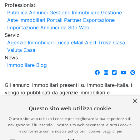
Professionisti
Pubblica Annunci
Gestione Immobiliare
Gestione
Aste Immobiliari
Portali Partner Esportazione
Importazione Annunci da Sito Web
Servizi
Agenzie Immobiliari Lucca
eMail Alert
Trova Casa
Valuta Casa
News
Immobiliare Blog
Gli annunci immobiliari presenti su immobiliare-italia.it
vengono pubblicati da agenzie immobiliari e
×
costruttori. La pubblicazione degli annunci non
comporta l'approvazione o l'avallo da parte di
Questo sito web utilizza cookie
immobiliare-italia.it nè implica alcuna forma di
Questo sito web utilizza i cookie per migliorare la tua esperienza di
garanzia da parte di quest'ultima. immobiliare-italia.it
navigazione. Utilizzando il nostro sito web acconsenti a tutti i cookie
quindi non è responsabile della veridicità, della
in conformità con la nostra policy per i cookie.
Leggi di più
correttezza, della completezza, della normativa in