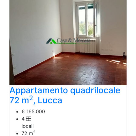
Appartamento quadrilocale
2
72 m
, Lucca
€ 165.000
4
locali
2
72
m