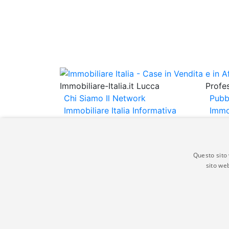
Immobiliare-Italia.it Lucca
Profes
Chi Siamo
Il Network
Pubb
Immobiliare Italia
Informativa
Immo
Privacy
Informativa Cookie
Immob
Contatti
Espo
Annu
Questo sito 
sito web
Gli annunci immobiliari presenti su immobili
non comporta l'approvazione o l'avallo da pa
italia.it quindi non è responsabile della ver
aspetto dei suddetti annunci.