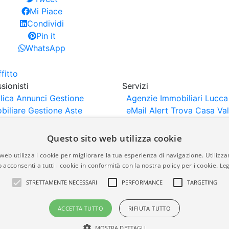
Mi Piace
Condividi
Pin it
WhatsApp
sionisti
Servizi
lica Annunci
Gestione
Agenzie Immobiliari Lucca
biliare
Gestione Aste
eMail Alert
Trova Casa
Va
iliari
Portali Partner
Casa
rtazione
Importazione
Questo sito web utilizza cookie
nci da Sito Web
web utilizza i cookie per migliorare la tua esperienza di navigazione. Utilizza
 acconsenti a tutti i cookie in conformità con la nostra policy per i cookie.
Leg
are-italia.it vengono pubblicati da agenzie immobiliari e co
STRETTAMENTE NECESSARI
PERFORMANCE
TARGETING
rte di immobiliare-italia.it nè implica alcuna forma di gar
idicità, della correttezza, della completezza, della normativa
ACCETTA TUTTO
RIFIUTA TUTTO
MOSTRA DETTAGLI