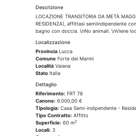
Descrizione
LOCAZIONE TRANSITORIA DA METÀ MAGGIO A
RESIDENZA), affittasi semiindipendente co
bagno con doccia. \nNo animali. \nViene l
Localizzazione
Provincia
Lucca
Comune
Forte dei Marmi
Località
Vaiana
Stato
Italia
Dettaglio
Riferimento:
FRT 78
Canone:
6.000,00 €
Tipologia:
Casa Semi-indipendente - Reside
Tipo Contratto:
Affitto
2
Superficie:
60 m
Locali:
3