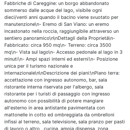
Fabbriche di Careggine: un borgo abbandonato
sommerso dalle acque del lago, visibile ogni
dieci/venti anni quando il bacino viene svuotato per
manutenzione\n- Eremo di San Viano: un eremo
incastonato nella roccia, raggiungibile attraverso un
sentiero panoramico\n\nDettagli della Proprietà\n-
Fabbricato: circa 950 mq\n- Terreno: circa 3500
mq\n- Vista sul lago\n- Accesso pedonale al lago in 3
minuti\n- Ampi spazi interni ed esterni\n- Posizione
unica per il turismo nazionale e
internazionale\n\nDescrizione dei piani:\nPiano terra:
accettazione con ingresso autonomo, bar, sala
ristorante interna riservata per l'albergo, sala
ristorante per i turisti di passaggio con ingresso
autonomo con possibilità di potere mangiare
all'esterno in area antistante pavimentata con
mattonelle in cotto ed ombreggiata da ombrelloni
infissi al terreno, sala televisione, sala pranzo per pasti
di lavoro o altro , cucina, ampia dispensa, zona