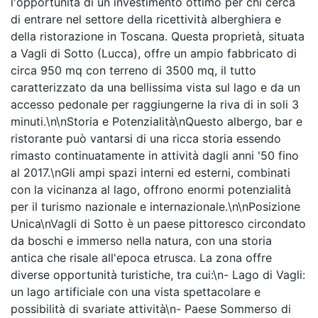
l'opportunità di un investimento ottimo per chi cerca
di entrare nel settore della ricettività alberghiera e
della ristorazione in Toscana. Questa proprietà, situata
a Vagli di Sotto (Lucca), offre un ampio fabbricato di
circa 950 mq con terreno di 3500 mq, il tutto
caratterizzato da una bellissima vista sul lago e da un
accesso pedonale per raggiungerne la riva di in soli 3
minuti.\n\nStoria e Potenzialità\nQuesto albergo, bar e
ristorante può vantarsi di una ricca storia essendo
rimasto continuatamente in attività dagli anni '50 fino
al 2017.\nGli ampi spazi interni ed esterni, combinati
con la vicinanza al lago, offrono enormi potenzialità
per il turismo nazionale e internazionale.\n\nPosizione
Unica\nVagli di Sotto è un paese pittoresco circondato
da boschi e immerso nella natura, con una storia
antica che risale all'epoca etrusca. La zona offre
diverse opportunità turistiche, tra cui:\n- Lago di Vagli:
un lago artificiale con una vista spettacolare e
possibilità di svariate attività\n- Paese Sommerso di