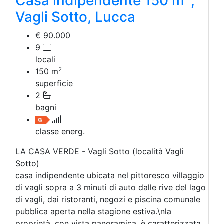
Casa indipendente 150 m
,
Vagli Sotto, Lucca
€ 90.000
9
locali
2
150
m
superficie
2
bagni
classe energ.
LA CASA VERDE - Vagli Sotto (località Vagli
Sotto)
casa indipendente ubicata nel pittoresco villaggio
di vagli sopra a 3 minuti di auto dalle rive del lago
di vagli, dai ristoranti, negozi e piscina comunale
pubblica aperta nella stagione estiva.\nla
proprietà, con vista panoramica, è caratterizzata