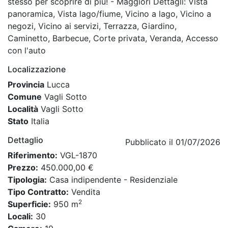
stesso per scoprire di più! - Maggiori Dettagli: Vista
panoramica, Vista lago/fiume, Vicino a lago, Vicino a
negozi, Vicino ai servizi, Terrazza, Giardino,
Caminetto, Barbecue, Corte privata, Veranda, Accesso
con l'auto
Localizzazione
Provincia
Lucca
Comune
Vagli Sotto
Località
Vagli Sotto
Stato
Italia
Dettaglio
Pubblicato il 01/07/2026
Riferimento:
VGL-1870
Prezzo:
450.000,00 €
Tipologia:
Casa indipendente - Residenziale
Tipo Contratto:
Vendita
2
Superficie:
950 m
Locali:
30