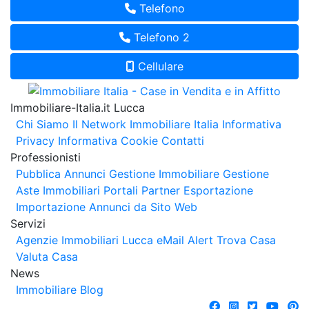
Telefono
Telefono 2
Cellulare
Immobiliare-Italia.it Lucca
Chi Siamo
Il Network Immobiliare Italia
Informativa
Privacy
Informativa Cookie
Contatti
Professionisti
Pubblica Annunci
Gestione Immobiliare
Gestione
Aste Immobiliari
Portali Partner Esportazione
Importazione Annunci da Sito Web
Servizi
Agenzie Immobiliari Lucca
eMail Alert
Trova Casa
Valuta Casa
News
Immobiliare Blog