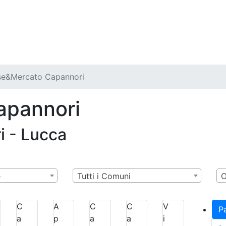
e&Mercato Capannori
apannori
i - Lucca
e
Tutti i Comuni
C
A
C
C
V
P
a
p
a
a
i