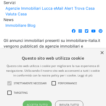
Servizi
Agenzie Immobiliari Lucca
eMail Alert
Trova Casa
Valuta Casa
News
Immobiliare Blog
Gli annunci immobiliari presenti su immobiliare-italia.it
vengono pubblicati da agenzie immobiliari e
×
costruttori. La pubblicazione degli annunci non
comporta l'approvazione o l'avallo da parte di
Questo sito web utilizza cookie
immobiliare-italia.it nè implica alcuna forma di
Questo sito web utilizza i cookie per migliorare la tua esperienza di
garanzia da parte di quest'ultima. immobiliare-italia.it
navigazione. Utilizzando il nostro sito web acconsenti a tutti i cookie
quindi non è responsabile della veridicità, della
in conformità con la nostra policy per i cookie.
Leggi di più
correttezza, della completezza, della normativa in
STRETTAMENTE NECESSARI
PERFORMANCE
materia di privacy e/o di alcun altro aspetto dei
suddetti annunci.
TARGETING
© Copyright 2007 - 2026
Powered by
ACCETTA TUTTO
RIFIUTA TUTTO