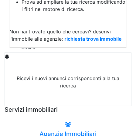
Prova ad ampliare la tua ricerca modificando
Agriturismo
i filtri nel motore di ricerca.
Magazzini
Capannoni
Uffici
Terreni in Affitto
Non hai trovato quello che cercavi?
descrivi
Qualsiasi
l'immobile alle agenzie:
richiesta trova immobile
Terreno edificabile
Terreno
Ricevi i nuovi annunci corrispondenti alla tua
ricerca
Attiva Email-Alert
Servizi immobiliari
Agenzie Immobiliari