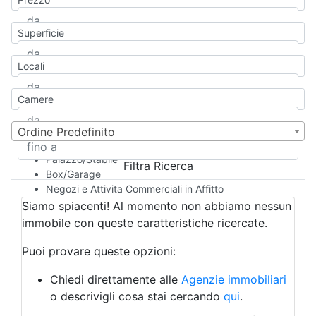
Appartamento
Casa indipendente
Superficie
Casa Semi-indipendente
Attico/Mansarda
Locali
Villa
Villetta a schiera
Camere
Rustico/Casale
Loft/Open space
Camera d'Albergo
Ordine Predefinito
Multiproprietà
Palazzo/Stabile
Filtra Ricerca
Box/Garage
Negozi e Attivita Commerciali in Affitto
Qualsiasi
Siamo spiacenti! Al momento non abbiamo nessun
Attività/Licenza Commerciale
immobile con queste caratteristiche ricercate.
Azienda Agricola
Bar/Ristorante
Puoi provare queste opzioni:
Bed & Breakfast
Albergo
Chiedi direttamente alle
Agenzie immobiliari
Laboratorio Artigianale
o descrivigli cosa stai cercando
qui
.
Negozio/locale commerciale