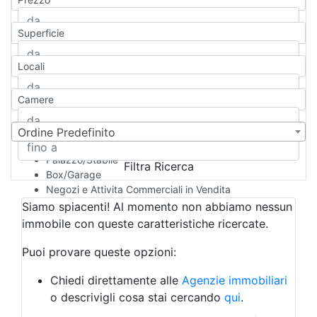
Appartamento
Casa indipendente
Superficie
Casa Semi-indipendente
Attico/Mansarda
Locali
Villa
Villetta a schiera
Camere
Rustico/Casale
Loft/Open space
Camera d'Albergo
Ordine Predefinito
Multiproprietà
Palazzo/Stabile
Filtra Ricerca
Box/Garage
Negozi e Attivita Commerciali in Vendita
Qualsiasi
Siamo spiacenti! Al momento non abbiamo nessun
Attività/Licenza Commerciale
immobile con queste caratteristiche ricercate.
Azienda Agricola
Bar/Ristorante
Puoi provare queste opzioni:
Bed & Breakfast
Albergo
Chiedi direttamente alle
Agenzie immobiliari
Laboratorio Artigianale
o descrivigli cosa stai cercando
qui
.
Negozio/locale commerciale