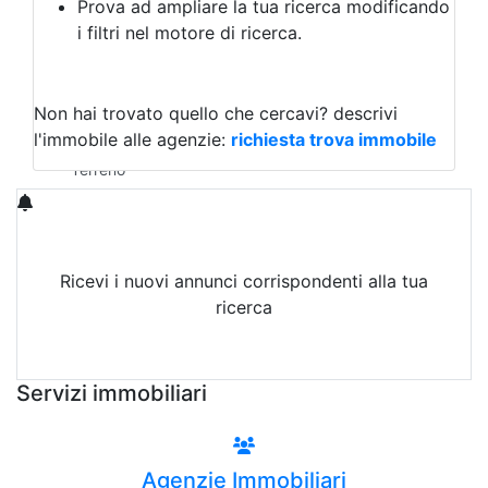
Prova ad ampliare la tua ricerca modificando
Agriturismo
i filtri nel motore di ricerca.
Magazzini
Capannoni
Uffici
Terreni in Vendita
Non hai trovato quello che cercavi?
descrivi
Qualsiasi
l'immobile alle agenzie:
richiesta trova immobile
Terreno edificabile
Terreno
Ricevi i nuovi annunci corrispondenti alla tua
ricerca
Attiva Email-Alert
Servizi immobiliari
Agenzie Immobiliari