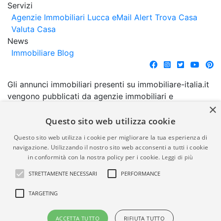
Servizi
Agenzie Immobiliari Lucca
eMail Alert
Trova Casa
Valuta Casa
News
Immobiliare Blog
Gli annunci immobiliari presenti su immobiliare-italia.it
vengono pubblicati da agenzie immobiliari e
×
costruttori. La pubblicazione degli annunci non
comporta l'approvazione o l'avallo da parte di
Questo sito web utilizza cookie
immobiliare-italia.it nè implica alcuna forma di
Questo sito web utilizza i cookie per migliorare la tua esperienza di
garanzia da parte di quest'ultima. immobiliare-italia.it
navigazione. Utilizzando il nostro sito web acconsenti a tutti i cookie
quindi non è responsabile della veridicità, della
in conformità con la nostra policy per i cookie.
Leggi di più
correttezza, della completezza, della normativa in
STRETTAMENTE NECESSARI
PERFORMANCE
materia di privacy e/o di alcun altro aspetto dei
suddetti annunci.
TARGETING
© Copyright 2007 - 2026
Powered by
ACCETTA TUTTO
RIFIUTA TUTTO