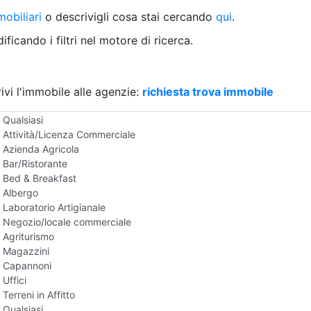
Villetta a schiera
obiliari
o descrivigli cosa stai cercando
qui
.
Rustico/Casale
Loft/Open space
ficando i filtri nel motore di ricerca.
Camera d'Albergo
Multiproprietà
Palazzo/Stabile
ivi l'immobile alle agenzie:
Box/Garage
richiesta trova immobile
Negozi e Attivita Commerciali in Affitto
Qualsiasi
Attività/Licenza Commerciale
Azienda Agricola
Bar/Ristorante
Bed & Breakfast
Albergo
Laboratorio Artigianale
Negozio/locale commerciale
Agriturismo
Magazzini
Capannoni
Uffici
Terreni in Affitto
Qualsiasi