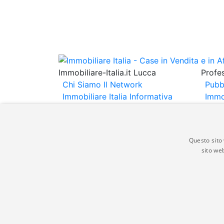
Immobiliare-Italia.it Lucca
Profes
Chi Siamo
Il Network
Pubb
Immobiliare Italia
Informativa
Immo
Privacy
Informativa Cookie
Immob
Contatti
Espo
Annu
Questo sito 
sito web
Gli annunci immobiliari presenti su immobili
non comporta l'approvazione o l'avallo da pa
italia.it quindi non è responsabile della ver
aspetto dei suddetti annunci.
© Copyright 2007 - 2026 Immobiliare-Itali