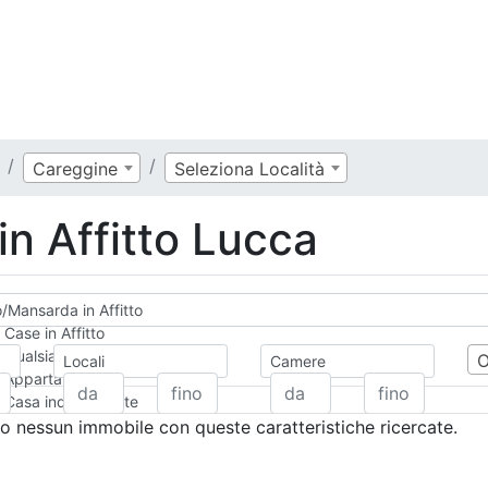
Careggine
Seleziona Località
n Affitto Lucca
o/Mansarda in Affitto
Case in Affitto
Qualsiasi
Locali
Camere
Appartamento
Casa indipendente
Casa Semi-indipendente
 nessun immobile con queste caratteristiche ricercate.
Attico/Mansarda
Villa