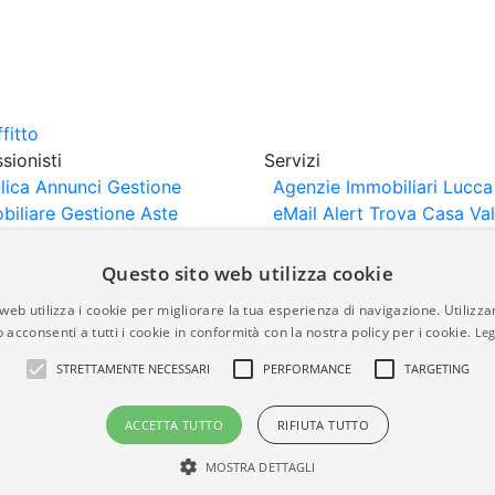
sionisti
Servizi
lica Annunci
Gestione
Agenzie Immobiliari Lucca
biliare
Gestione Aste
eMail Alert
Trova Casa
Va
iliari
Portali Partner
Casa
rtazione
Importazione
Questo sito web utilizza cookie
nci da Sito Web
web utilizza i cookie per migliorare la tua esperienza di navigazione. Utilizza
 acconsenti a tutti i cookie in conformità con la nostra policy per i cookie.
Leg
are-italia.it vengono pubblicati da agenzie immobiliari e co
STRETTAMENTE NECESSARI
PERFORMANCE
TARGETING
rte di immobiliare-italia.it nè implica alcuna forma di gar
idicità, della correttezza, della completezza, della normativa
ACCETTA TUTTO
RIFIUTA TUTTO
MOSTRA DETTAGLI
a.it - Part. IVA 00587600453
Power