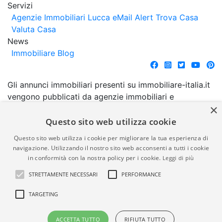
Servizi
Agenzie Immobiliari Lucca
eMail Alert
Trova Casa
Valuta Casa
News
Immobiliare Blog
Gli annunci immobiliari presenti su immobiliare-italia.it
vengono pubblicati da agenzie immobiliari e
×
costruttori. La pubblicazione degli annunci non
comporta l'approvazione o l'avallo da parte di
Questo sito web utilizza cookie
immobiliare-italia.it nè implica alcuna forma di
Questo sito web utilizza i cookie per migliorare la tua esperienza di
garanzia da parte di quest'ultima. immobiliare-italia.it
navigazione. Utilizzando il nostro sito web acconsenti a tutti i cookie
quindi non è responsabile della veridicità, della
in conformità con la nostra policy per i cookie.
Leggi di più
correttezza, della completezza, della normativa in
STRETTAMENTE NECESSARI
PERFORMANCE
materia di privacy e/o di alcun altro aspetto dei
suddetti annunci.
TARGETING
© Copyright 2007 - 2026
Powered by
ACCETTA TUTTO
RIFIUTA TUTTO