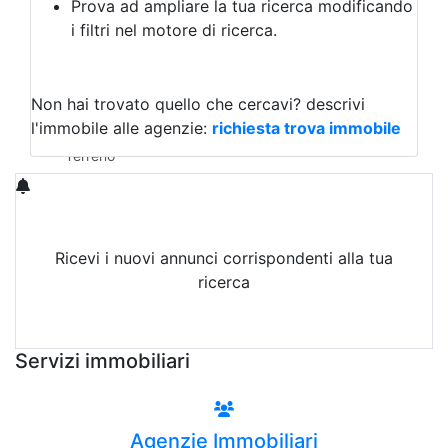
Prova ad ampliare la tua ricerca modificando
Agriturismo
i filtri nel motore di ricerca.
Magazzini
Capannoni
Uffici
Terreni in Affitto
Non hai trovato quello che cercavi?
descrivi
Qualsiasi
l'immobile alle agenzie:
richiesta trova immobile
Terreno edificabile
Terreno
Ricevi i nuovi annunci corrispondenti alla tua
ricerca
Attiva Email-Alert
Servizi immobiliari
Agenzie Immobiliari