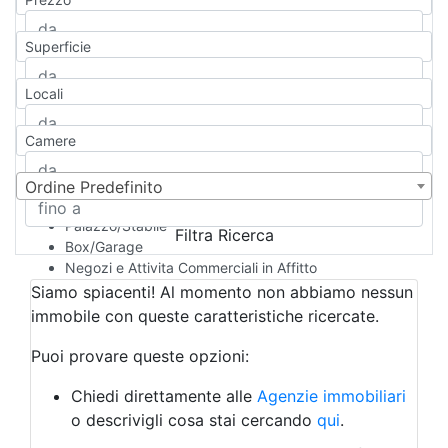
Appartamento
Casa indipendente
Superficie
Casa Semi-indipendente
Attico/Mansarda
Locali
Villa
Villetta a schiera
Camere
Rustico/Casale
Loft/Open space
Camera d'Albergo
Ordine Predefinito
Multiproprietà
Palazzo/Stabile
Filtra Ricerca
Box/Garage
Negozi e Attivita Commerciali in Affitto
Qualsiasi
Siamo spiacenti! Al momento non abbiamo nessun
Attività/Licenza Commerciale
immobile con queste caratteristiche ricercate.
Azienda Agricola
Bar/Ristorante
Puoi provare queste opzioni:
Bed & Breakfast
Albergo
Chiedi direttamente alle
Agenzie immobiliari
Laboratorio Artigianale
o descrivigli cosa stai cercando
qui
.
Negozio/locale commerciale