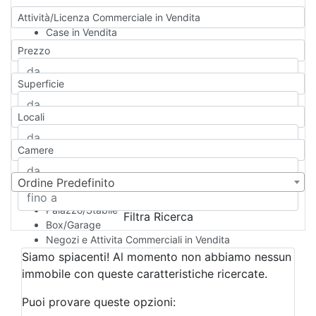
Attività/Licenza Commerciale in Vendita
Case in Vendita
Qualsiasi
Prezzo
Appartamento
Casa indipendente
Superficie
Casa Semi-indipendente
Attico/Mansarda
Locali
Villa
Villetta a schiera
Camere
Rustico/Casale
Loft/Open space
Camera d'Albergo
Ordine Predefinito
Multiproprietà
Palazzo/Stabile
Filtra Ricerca
Box/Garage
Negozi e Attivita Commerciali in Vendita
Qualsiasi
Siamo spiacenti! Al momento non abbiamo nessun
Attività/Licenza Commerciale
immobile con queste caratteristiche ricercate.
Azienda Agricola
Bar/Ristorante
Puoi provare queste opzioni:
Bed & Breakfast