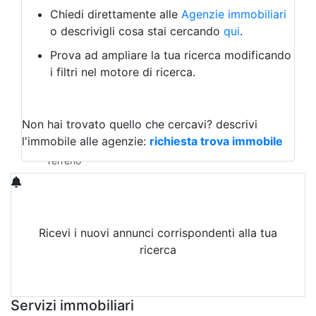
Albergo
Chiedi direttamente alle
Agenzie immobiliari
Laboratorio Artigianale
o descrivigli cosa stai cercando
qui
.
Negozio/locale commerciale
Prova ad ampliare la tua ricerca modificando
Agriturismo
i filtri nel motore di ricerca.
Magazzini
Capannoni
Uffici
Terreni in Vendita
Non hai trovato quello che cercavi?
descrivi
Qualsiasi
l'immobile alle agenzie:
richiesta trova immobile
Terreno edificabile
Terreno
Ricevi i nuovi annunci corrispondenti alla tua
ricerca
Attiva Email-Alert
Servizi immobiliari