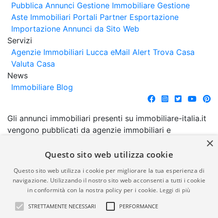
Pubblica Annunci
Gestione Immobiliare
Gestione
Aste Immobiliari
Portali Partner Esportazione
Importazione Annunci da Sito Web
Servizi
Agenzie Immobiliari Lucca
eMail Alert
Trova Casa
Valuta Casa
News
Immobiliare Blog
Gli annunci immobiliari presenti su immobiliare-italia.it
vengono pubblicati da agenzie immobiliari e
×
costruttori. La pubblicazione degli annunci non
comporta l'approvazione o l'avallo da parte di
Questo sito web utilizza cookie
immobiliare-italia.it nè implica alcuna forma di
Questo sito web utilizza i cookie per migliorare la tua esperienza di
garanzia da parte di quest'ultima. immobiliare-italia.it
navigazione. Utilizzando il nostro sito web acconsenti a tutti i cookie
quindi non è responsabile della veridicità, della
in conformità con la nostra policy per i cookie.
Leggi di più
correttezza, della completezza, della normativa in
STRETTAMENTE NECESSARI
PERFORMANCE
materia di privacy e/o di alcun altro aspetto dei