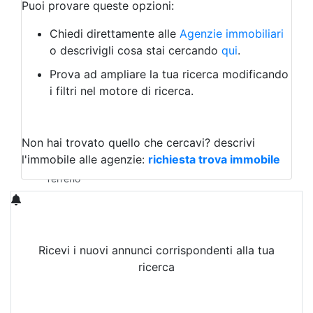
Bar/Ristorante
Puoi provare queste opzioni:
Bed & Breakfast
Albergo
Chiedi direttamente alle
Agenzie immobiliari
Laboratorio Artigianale
o descrivigli cosa stai cercando
qui
.
Negozio/locale commerciale
Prova ad ampliare la tua ricerca modificando
Agriturismo
i filtri nel motore di ricerca.
Magazzini
Capannoni
Uffici
Terreni in Vendita
Non hai trovato quello che cercavi?
descrivi
Qualsiasi
l'immobile alle agenzie:
richiesta trova immobile
Terreno edificabile
Terreno
Ricevi i nuovi annunci corrispondenti alla tua
ricerca
Attiva Email-Alert