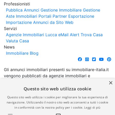
Professionisti
Pubblica Annunci
Gestione Immobiliare
Gestione
Aste Immobiliari
Portali Partner Esportazione
Importazione Annunci da Sito Web
Servizi
Agenzie Immobiliari Lucca
eMail Alert
Trova Casa
Valuta Casa
News
Immobiliare Blog
Gli annunci immobiliari presenti su immobiliare-italia.it
vengono pubblicati da agenzie immobiliari e
×
costruttori. La pubblicazione degli annunci non
comporta l'approvazione o l'avallo da parte di
Questo sito web utilizza cookie
immobiliare-italia.it nè implica alcuna forma di
Questo sito web utilizza i cookie per migliorare la tua esperienza di
garanzia da parte di quest'ultima. immobiliare-italia.it
navigazione. Utilizzando il nostro sito web acconsenti a tutti i cookie
quindi non è responsabile della veridicità, della
in conformità con la nostra policy per i cookie.
Leggi di più
correttezza, della completezza, della normativa in