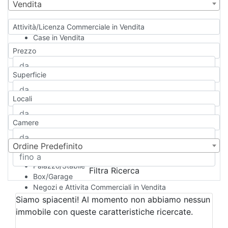
Vendita
Attività/Licenza Commerciale in Vendita
Case in Vendita
Qualsiasi
Prezzo
Appartamento
Casa indipendente
Superficie
Casa Semi-indipendente
Attico/Mansarda
Locali
Villa
Villetta a schiera
Camere
Rustico/Casale
Loft/Open space
Camera d'Albergo
Ordine Predefinito
Multiproprietà
Palazzo/Stabile
Filtra Ricerca
Box/Garage
Negozi e Attivita Commerciali in Vendita
Qualsiasi
Siamo spiacenti! Al momento non abbiamo nessun
Attività/Licenza Commerciale
immobile con queste caratteristiche ricercate.
Azienda Agricola