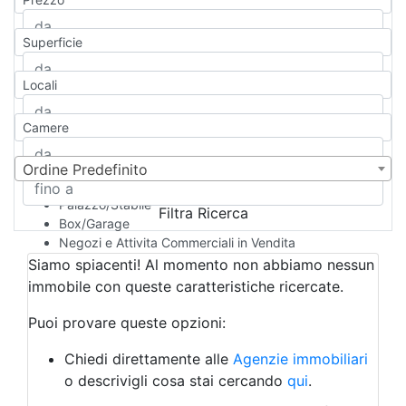
Appartamento
Casa indipendente
Superficie
Casa Semi-indipendente
Attico/Mansarda
Locali
Villa
Villetta a schiera
Camere
Rustico/Casale
Loft/Open space
Camera d'Albergo
Ordine Predefinito
Multiproprietà
Palazzo/Stabile
Filtra Ricerca
Box/Garage
Negozi e Attivita Commerciali in Vendita
Qualsiasi
Siamo spiacenti! Al momento non abbiamo nessun
Attività/Licenza Commerciale
immobile con queste caratteristiche ricercate.
Azienda Agricola
Bar/Ristorante
Puoi provare queste opzioni:
Bed & Breakfast
Albergo
Chiedi direttamente alle
Agenzie immobiliari
Laboratorio Artigianale
o descrivigli cosa stai cercando
qui
.
Negozio/locale commerciale