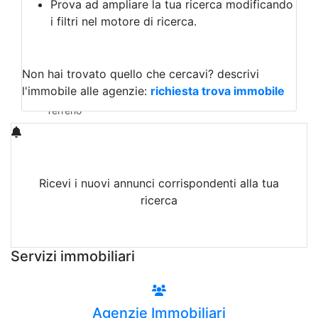
Prova ad ampliare la tua ricerca modificando
Agriturismo
i filtri nel motore di ricerca.
Magazzini
Capannoni
Uffici
Terreni in Vendita
Non hai trovato quello che cercavi?
descrivi
Qualsiasi
l'immobile alle agenzie:
richiesta trova immobile
Terreno edificabile
Terreno
Ricevi i nuovi annunci corrispondenti alla tua
ricerca
Attiva Email-Alert
Servizi immobiliari
Agenzie Immobiliari