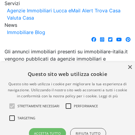
Servizi
Agenzie Immobiliari Lucca
eMail Alert
Trova Casa
Valuta Casa
News
Immobiliare Blog
Gli annunci immobiliari presenti su immobiliare-italia.it
vengono pubblicati da agenzie immobiliari e
×
costruttori. La pubblicazione degli annunci non
comporta l'approvazione o l'avallo da parte di
Questo sito web utilizza cookie
immobiliare-italia.it nè implica alcuna forma di
Questo sito web utilizza i cookie per migliorare la tua esperienza di
garanzia da parte di quest'ultima. immobiliare-italia.it
navigazione. Utilizzando il nostro sito web acconsenti a tutti i cookie
quindi non è responsabile della veridicità, della
in conformità con la nostra policy per i cookie.
Leggi di più
correttezza, della completezza, della normativa in
STRETTAMENTE NECESSARI
PERFORMANCE
materia di privacy e/o di alcun altro aspetto dei
suddetti annunci.
TARGETING
© Copyright 2007 - 2026
Powered by
ACCETTA TUTTO
RIFIUTA TUTTO