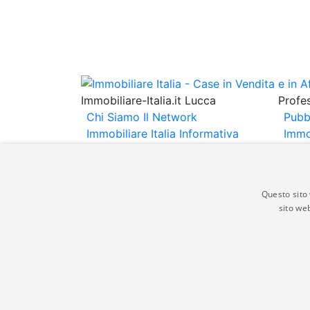
Immobiliare-Italia.it Lucca
Profes
Chi Siamo
Il Network
Pubb
Immobiliare Italia
Informativa
Immo
Privacy
Informativa Cookie
Immob
Contatti
Espo
Annu
Questo sito 
sito web
Gli annunci immobiliari presenti su immobili
non comporta l'approvazione o l'avallo da pa
italia.it quindi non è responsabile della ver
aspetto dei suddetti annunci.
© Copyright 2007 - 2026 Immobiliare-Itali