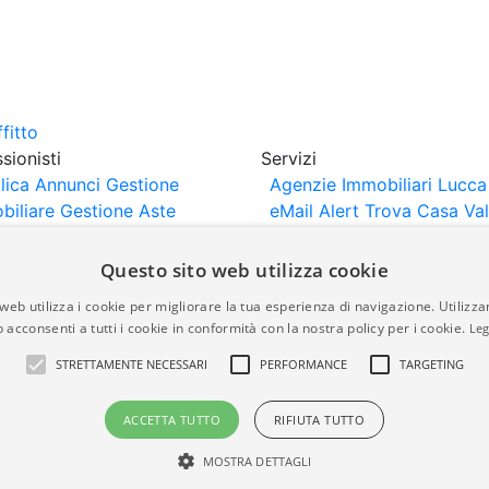
sionisti
Servizi
lica Annunci
Gestione
Agenzie Immobiliari Lucca
biliare
Gestione Aste
eMail Alert
Trova Casa
Va
iliari
Portali Partner
Casa
rtazione
Importazione
Questo sito web utilizza cookie
nci da Sito Web
web utilizza i cookie per migliorare la tua esperienza di navigazione. Utilizza
 acconsenti a tutti i cookie in conformità con la nostra policy per i cookie.
Leg
are-italia.it vengono pubblicati da agenzie immobiliari e co
STRETTAMENTE NECESSARI
PERFORMANCE
TARGETING
rte di immobiliare-italia.it nè implica alcuna forma di gar
idicità, della correttezza, della completezza, della normativa
ACCETTA TUTTO
RIFIUTA TUTTO
MOSTRA DETTAGLI
a.it - Part. IVA 00587600453
Power