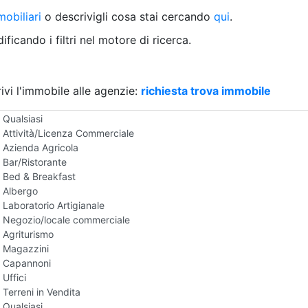
Villetta a schiera
obiliari
o descrivigli cosa stai cercando
qui
.
Rustico/Casale
Loft/Open space
ficando i filtri nel motore di ricerca.
Camera d'Albergo
Multiproprietà
Palazzo/Stabile
ivi l'immobile alle agenzie:
Box/Garage
richiesta trova immobile
Negozi e Attivita Commerciali in Vendita
Qualsiasi
Attività/Licenza Commerciale
Azienda Agricola
Bar/Ristorante
Bed & Breakfast
Albergo
Laboratorio Artigianale
Negozio/locale commerciale
Agriturismo
Magazzini
Capannoni
Uffici
Terreni in Vendita
Qualsiasi