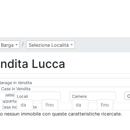
Barga
Seleziona Località
ndita Lucca
arage in Vendita
Case in Vendita
Qualsiasi
Locali
Camere
Appartamento
Casa indipendente
Casa Semi-indipendente
 nessun immobile con queste caratteristiche ricercate.
Attico/Mansarda
Villa