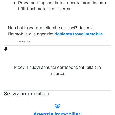
Prova ad ampliare la tua ricerca modificando
Agriturismo
i filtri nel motore di ricerca.
Magazzini
Capannoni
Uffici
Terreni in Vendita
Non hai trovato quello che cercavi?
descrivi
Qualsiasi
l'immobile alle agenzie:
richiesta trova immobile
Terreno edificabile
Terreno
Ricevi i nuovi annunci corrispondenti alla tua
ricerca
Attiva Email-Alert
Servizi immobiliari
Agenzie Immobiliari