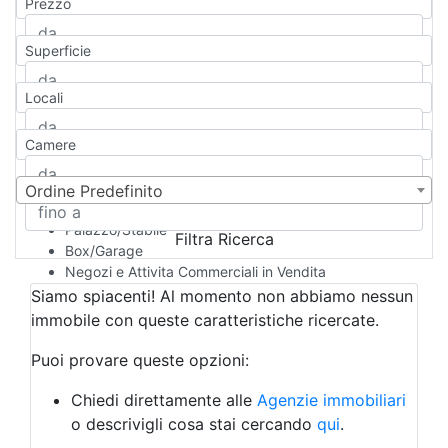
Prezzo
Appartamento
Casa indipendente
Superficie
Casa Semi-indipendente
Attico/Mansarda
Locali
Villa
Villetta a schiera
Camere
Rustico/Casale
Loft/Open space
Camera d'Albergo
Ordine Predefinito
Multiproprietà
Palazzo/Stabile
Filtra Ricerca
Box/Garage
Negozi e Attivita Commerciali in Vendita
Qualsiasi
Siamo spiacenti! Al momento non abbiamo nessun
Attività/Licenza Commerciale
immobile con queste caratteristiche ricercate.
Azienda Agricola
Bar/Ristorante
Puoi provare queste opzioni:
Bed & Breakfast
Albergo
Chiedi direttamente alle
Agenzie immobiliari
Laboratorio Artigianale
o descrivigli cosa stai cercando
qui
.
Negozio/locale commerciale