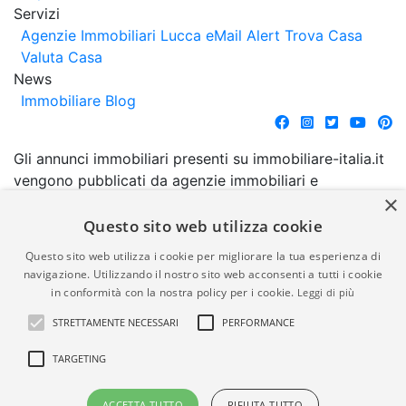
Servizi
Agenzie Immobiliari Lucca
eMail Alert
Trova Casa
Valuta Casa
News
Immobiliare Blog
Gli annunci immobiliari presenti su immobiliare-italia.it
vengono pubblicati da agenzie immobiliari e
×
costruttori. La pubblicazione degli annunci non
comporta l'approvazione o l'avallo da parte di
Questo sito web utilizza cookie
immobiliare-italia.it nè implica alcuna forma di
Questo sito web utilizza i cookie per migliorare la tua esperienza di
garanzia da parte di quest'ultima. immobiliare-italia.it
navigazione. Utilizzando il nostro sito web acconsenti a tutti i cookie
quindi non è responsabile della veridicità, della
in conformità con la nostra policy per i cookie.
Leggi di più
correttezza, della completezza, della normativa in
STRETTAMENTE NECESSARI
PERFORMANCE
materia di privacy e/o di alcun altro aspetto dei
suddetti annunci.
TARGETING
© Copyright 2007 - 2026
Powered by
ACCETTA TUTTO
RIFIUTA TUTTO