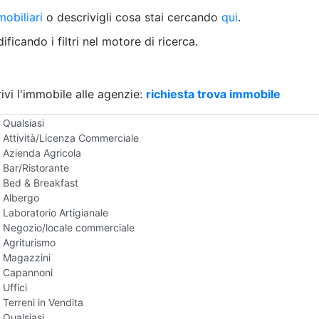
Villetta a schiera
obiliari
o descrivigli cosa stai cercando
qui
.
Rustico/Casale
Loft/Open space
ficando i filtri nel motore di ricerca.
Camera d'Albergo
Multiproprietà
Palazzo/Stabile
ivi l'immobile alle agenzie:
Box/Garage
richiesta trova immobile
Negozi e Attivita Commerciali in Vendita
Qualsiasi
Attività/Licenza Commerciale
Azienda Agricola
Bar/Ristorante
Bed & Breakfast
Albergo
Laboratorio Artigianale
Negozio/locale commerciale
Agriturismo
Magazzini
Capannoni
Uffici
Terreni in Vendita
Qualsiasi