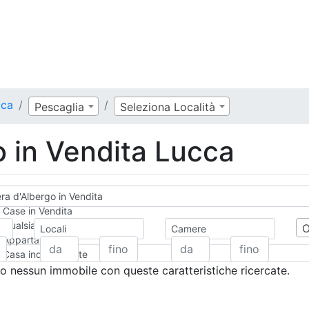
cca
Pescaglia
Seleziona Località
 in Vendita Lucca
a d'Albergo in Vendita
Case in Vendita
Qualsiasi
Locali
Camere
Appartamento
Casa indipendente
Casa Semi-indipendente
 nessun immobile con queste caratteristiche ricercate.
Attico/Mansarda
Villa