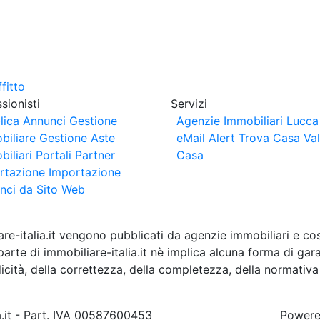
sionisti
Servizi
lica Annunci
Gestione
Agenzie Immobiliari Lucca
biliare
Gestione Aste
eMail Alert
Trova Casa
Va
iliari
Portali Partner
Casa
rtazione
Importazione
nci da Sito Web
are-italia.it vengono pubblicati da agenzie immobiliari e co
rte di immobiliare-italia.it nè implica alcuna forma di gar
idicità, della correttezza, della completezza, della normativa
a.it - Part. IVA 00587600453
Power