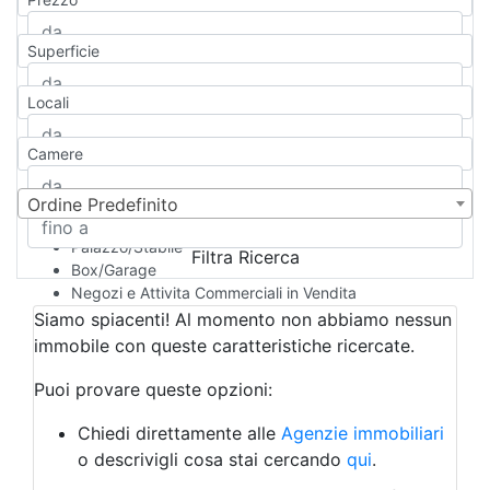
Appartamento
Casa indipendente
Superficie
Casa Semi-indipendente
Attico/Mansarda
Locali
Villa
Villetta a schiera
Camere
Rustico/Casale
Loft/Open space
Camera d'Albergo
Ordine Predefinito
Multiproprietà
Palazzo/Stabile
Filtra Ricerca
Box/Garage
Negozi e Attivita Commerciali in Vendita
Qualsiasi
Siamo spiacenti! Al momento non abbiamo nessun
Attività/Licenza Commerciale
immobile con queste caratteristiche ricercate.
Azienda Agricola
Bar/Ristorante
Puoi provare queste opzioni:
Bed & Breakfast
Albergo
Chiedi direttamente alle
Agenzie immobiliari
Laboratorio Artigianale
o descrivigli cosa stai cercando
qui
.
Negozio/locale commerciale