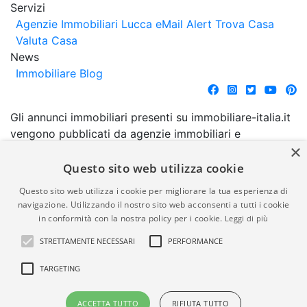
Servizi
Agenzie Immobiliari Lucca
eMail Alert
Trova Casa
Valuta Casa
News
Immobiliare Blog
Gli annunci immobiliari presenti su immobiliare-italia.it
vengono pubblicati da agenzie immobiliari e
×
costruttori. La pubblicazione degli annunci non
comporta l'approvazione o l'avallo da parte di
Questo sito web utilizza cookie
immobiliare-italia.it nè implica alcuna forma di
Questo sito web utilizza i cookie per migliorare la tua esperienza di
garanzia da parte di quest'ultima. immobiliare-italia.it
navigazione. Utilizzando il nostro sito web acconsenti a tutti i cookie
quindi non è responsabile della veridicità, della
in conformità con la nostra policy per i cookie.
Leggi di più
correttezza, della completezza, della normativa in
STRETTAMENTE NECESSARI
PERFORMANCE
materia di privacy e/o di alcun altro aspetto dei
suddetti annunci.
TARGETING
© Copyright 2007 - 2026
Powered by
ACCETTA TUTTO
RIFIUTA TUTTO