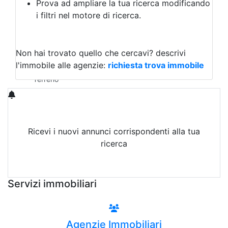
Prova ad ampliare la tua ricerca modificando
Agriturismo
i filtri nel motore di ricerca.
Magazzini
Capannoni
Uffici
Terreni in Vendita
Non hai trovato quello che cercavi?
descrivi
Qualsiasi
l'immobile alle agenzie:
richiesta trova immobile
Terreno edificabile
Terreno
Ricevi i nuovi annunci corrispondenti alla tua
ricerca
Attiva Email-Alert
Servizi immobiliari
Agenzie Immobiliari