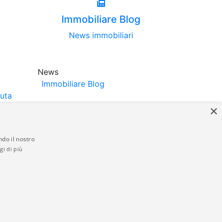
Immobiliare Blog
News immobiliari
News
Immobiliare Blog
luta
×
ndo il nostro
gi di più
struttori. La pubblicazione degli annunci
anzia da parte di quest'ultima. immobiliare-
 in materia di privacy e/o di alcun altro
ed by
Gestionale Immobiliare GestionaleRe.it