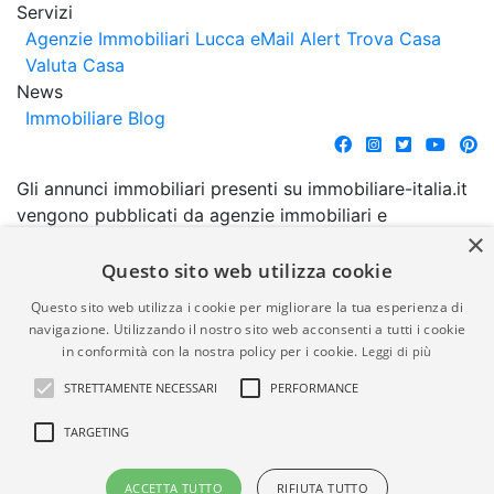
Servizi
Agenzie Immobiliari Lucca
eMail Alert
Trova Casa
Valuta Casa
News
Immobiliare Blog
Gli annunci immobiliari presenti su immobiliare-italia.it
vengono pubblicati da agenzie immobiliari e
×
costruttori. La pubblicazione degli annunci non
comporta l'approvazione o l'avallo da parte di
Questo sito web utilizza cookie
immobiliare-italia.it nè implica alcuna forma di
Questo sito web utilizza i cookie per migliorare la tua esperienza di
garanzia da parte di quest'ultima. immobiliare-italia.it
navigazione. Utilizzando il nostro sito web acconsenti a tutti i cookie
quindi non è responsabile della veridicità, della
in conformità con la nostra policy per i cookie.
Leggi di più
correttezza, della completezza, della normativa in
STRETTAMENTE NECESSARI
PERFORMANCE
materia di privacy e/o di alcun altro aspetto dei
suddetti annunci.
TARGETING
© Copyright 2007 - 2026
Powered by
ACCETTA TUTTO
RIFIUTA TUTTO