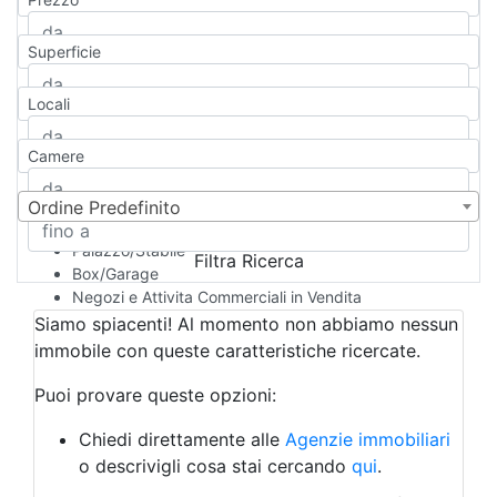
Appartamento
Casa indipendente
Superficie
Casa Semi-indipendente
Attico/Mansarda
Locali
Villa
Villetta a schiera
Camere
Rustico/Casale
Loft/Open space
Camera d'Albergo
Ordine Predefinito
Multiproprietà
Palazzo/Stabile
Filtra Ricerca
Box/Garage
Negozi e Attivita Commerciali in Vendita
Qualsiasi
Siamo spiacenti! Al momento non abbiamo nessun
Attività/Licenza Commerciale
immobile con queste caratteristiche ricercate.
Azienda Agricola
Bar/Ristorante
Puoi provare queste opzioni:
Bed & Breakfast
Albergo
Chiedi direttamente alle
Agenzie immobiliari
Laboratorio Artigianale
o descrivigli cosa stai cercando
qui
.
Negozio/locale commerciale