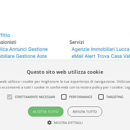
sionisti
Servizi
lica Annunci
Gestione
Agenzie Immobiliari Lucca
biliare
Gestione Aste
eMail Alert
Trova Casa
Va
iliari
Portali Partner
Casa
rtazione
Importazione
Questo sito web utilizza cookie
nci da Sito Web
web utilizza i cookie per migliorare la tua esperienza di navigazione. Utilizza
 acconsenti a tutti i cookie in conformità con la nostra policy per i cookie.
Leg
are-italia.it vengono pubblicati da agenzie immobiliari e co
STRETTAMENTE NECESSARI
PERFORMANCE
TARGETING
rte di immobiliare-italia.it nè implica alcuna forma di gar
idicità, della correttezza, della completezza, della normativa
ACCETTA TUTTO
RIFIUTA TUTTO
MOSTRA DETTAGLI
a.it - Part. IVA 00587600453
Power