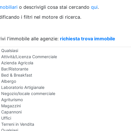
Villetta a schiera
obiliari
o descrivigli cosa stai cercando
qui
.
Rustico/Casale
Loft/Open space
ficando i filtri nel motore di ricerca.
Camera d'Albergo
Multiproprietà
Palazzo/Stabile
ivi l'immobile alle agenzie:
Box/Garage
richiesta trova immobile
Negozi e Attivita Commerciali in Vendita
Qualsiasi
Attività/Licenza Commerciale
Azienda Agricola
Bar/Ristorante
Bed & Breakfast
Albergo
Laboratorio Artigianale
Negozio/locale commerciale
Agriturismo
Magazzini
Capannoni
Uffici
Terreni in Vendita
Qualsiasi