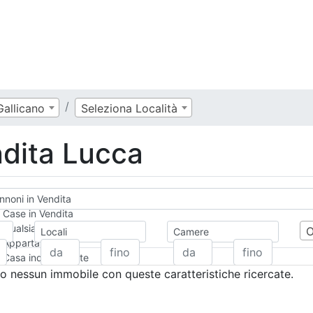
Gallicano
Seleziona Località
dita Lucca
noni in Vendita
Case in Vendita
Qualsiasi
Locali
Camere
Appartamento
Casa indipendente
Casa Semi-indipendente
 nessun immobile con queste caratteristiche ricercate.
Attico/Mansarda
Villa