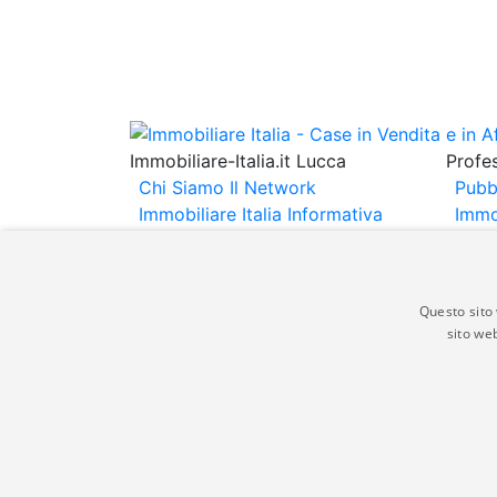
Immobiliare-Italia.it Lucca
Profes
Chi Siamo
Il Network
Pubb
Immobiliare Italia
Informativa
Immo
Privacy
Informativa Cookie
Immob
Contatti
Espo
Annu
Questo sito 
sito web
Gli annunci immobiliari presenti su immobili
non comporta l'approvazione o l'avallo da pa
italia.it quindi non è responsabile della ver
aspetto dei suddetti annunci.
© Copyright 2007 - 2026 Immobiliare-Itali