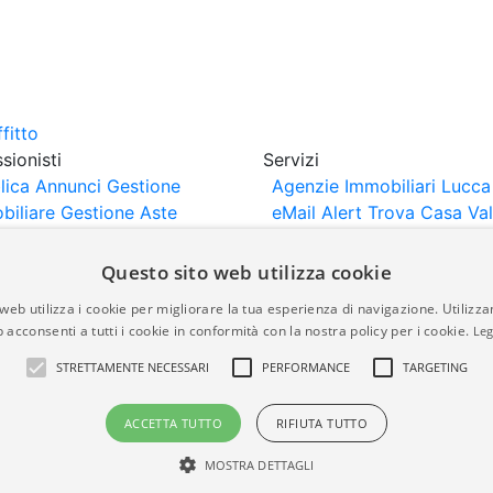
sionisti
Servizi
lica Annunci
Gestione
Agenzie Immobiliari Lucca
biliare
Gestione Aste
eMail Alert
Trova Casa
Va
iliari
Portali Partner
Casa
rtazione
Importazione
Questo sito web utilizza cookie
nci da Sito Web
web utilizza i cookie per migliorare la tua esperienza di navigazione. Utilizza
 acconsenti a tutti i cookie in conformità con la nostra policy per i cookie.
Leg
are-italia.it vengono pubblicati da agenzie immobiliari e co
STRETTAMENTE NECESSARI
PERFORMANCE
TARGETING
rte di immobiliare-italia.it nè implica alcuna forma di gar
idicità, della correttezza, della completezza, della normativa
ACCETTA TUTTO
RIFIUTA TUTTO
MOSTRA DETTAGLI
a.it - Part. IVA 00587600453
Power