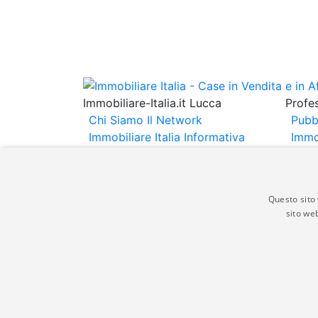
Immobiliare-Italia.it Lucca
Profes
Chi Siamo
Il Network
Pubb
Immobiliare Italia
Informativa
Immo
Privacy
Informativa Cookie
Immob
Contatti
Espo
Annu
Questo sito 
sito web
Gli annunci immobiliari presenti su immobili
non comporta l'approvazione o l'avallo da pa
italia.it quindi non è responsabile della ver
aspetto dei suddetti annunci.
© Copyright 2007 - 2026 Immobiliare-Itali