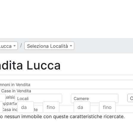
Lucca
Seleziona Località
dita Lucca
noni in Vendita
Case in Vendita
Qualsiasi
Locali
Camere
Appartamento
Casa indipendente
Casa Semi-indipendente
 nessun immobile con queste caratteristiche ricercate.
Attico/Mansarda
Villa