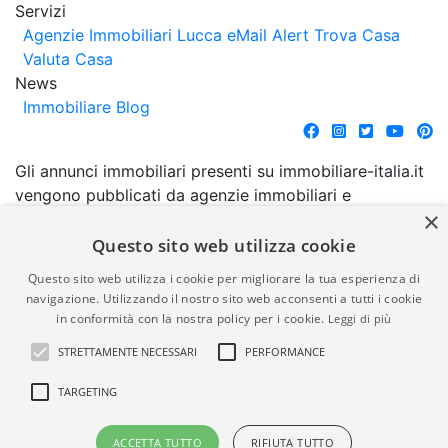
Servizi
Agenzie Immobiliari Lucca
eMail Alert
Trova Casa
Valuta Casa
News
Immobiliare Blog
Gli annunci immobiliari presenti su immobiliare-italia.it
vengono pubblicati da agenzie immobiliari e
×
costruttori. La pubblicazione degli annunci non
comporta l'approvazione o l'avallo da parte di
Questo sito web utilizza cookie
immobiliare-italia.it nè implica alcuna forma di
Questo sito web utilizza i cookie per migliorare la tua esperienza di
garanzia da parte di quest'ultima. immobiliare-italia.it
navigazione. Utilizzando il nostro sito web acconsenti a tutti i cookie
quindi non è responsabile della veridicità, della
in conformità con la nostra policy per i cookie.
Leggi di più
correttezza, della completezza, della normativa in
STRETTAMENTE NECESSARI
PERFORMANCE
materia di privacy e/o di alcun altro aspetto dei
suddetti annunci.
TARGETING
© Copyright 2007 - 2026
Powered by
ACCETTA TUTTO
RIFIUTA TUTTO