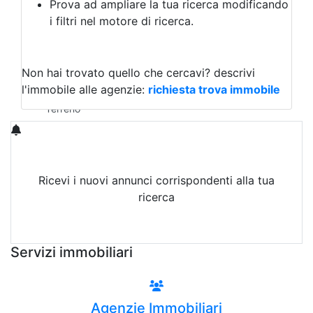
Prova ad ampliare la tua ricerca modificando
Agriturismo
i filtri nel motore di ricerca.
Magazzini
Capannoni
Uffici
Terreni in Vendita
Non hai trovato quello che cercavi?
descrivi
Qualsiasi
l'immobile alle agenzie:
richiesta trova immobile
Terreno edificabile
Terreno
Ricevi i nuovi annunci corrispondenti alla tua
ricerca
Attiva Email-Alert
Servizi immobiliari
Agenzie Immobiliari