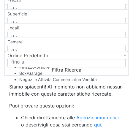
Appartamento
Casa indipendente
Superficie
Casa Semi-indipendente
Attico/Mansarda
Locali
Villa
Villetta a schiera
Camere
Rustico/Casale
Loft/Open space
Camera d'Albergo
Ordine Predefinito
Multiproprietà
Palazzo/Stabile
Filtra Ricerca
Box/Garage
Negozi e Attivita Commerciali in Vendita
Qualsiasi
Siamo spiacenti! Al momento non abbiamo nessun
Attività/Licenza Commerciale
immobile con queste caratteristiche ricercate.
Azienda Agricola
Bar/Ristorante
Puoi provare queste opzioni:
Bed & Breakfast
Albergo
Chiedi direttamente alle
Agenzie immobiliari
Laboratorio Artigianale
o descrivigli cosa stai cercando
qui
.
Negozio/locale commerciale