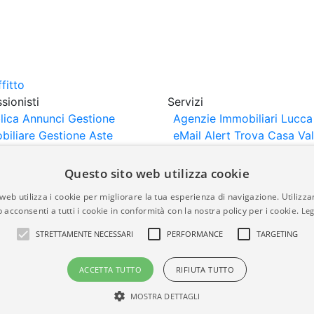
sionisti
Servizi
lica Annunci
Gestione
Agenzie Immobiliari Lucca
biliare
Gestione Aste
eMail Alert
Trova Casa
Va
iliari
Portali Partner
Casa
rtazione
Importazione
Questo sito web utilizza cookie
nci da Sito Web
web utilizza i cookie per migliorare la tua esperienza di navigazione. Utilizza
 acconsenti a tutti i cookie in conformità con la nostra policy per i cookie.
Leg
are-italia.it vengono pubblicati da agenzie immobiliari e co
STRETTAMENTE NECESSARI
PERFORMANCE
TARGETING
rte di immobiliare-italia.it nè implica alcuna forma di gar
idicità, della correttezza, della completezza, della normativa
ACCETTA TUTTO
RIFIUTA TUTTO
MOSTRA DETTAGLI
a.it - Part. IVA 00587600453
Power