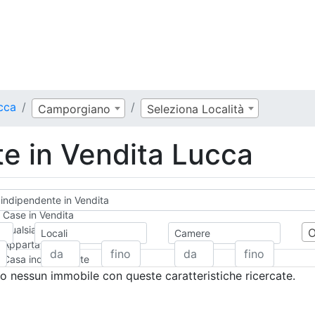
cca
Camporgiano
Seleziona Località
e in Vendita Lucca
indipendente in Vendita
Case in Vendita
Qualsiasi
Locali
Camere
Appartamento
Casa indipendente
Casa Semi-indipendente
 nessun immobile con queste caratteristiche ricercate.
Attico/Mansarda
Villa