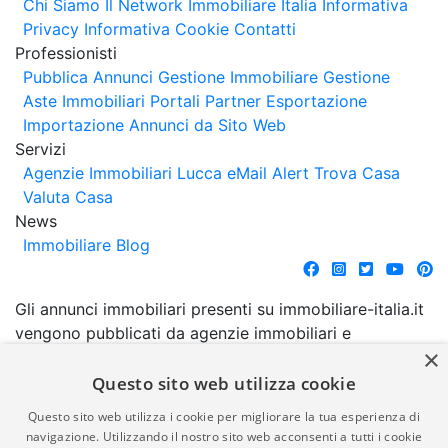
Chi Siamo
Il Network Immobiliare Italia
Informativa
Privacy
Informativa Cookie
Contatti
Professionisti
Pubblica Annunci
Gestione Immobiliare
Gestione
Aste Immobiliari
Portali Partner Esportazione
Importazione Annunci da Sito Web
Servizi
Agenzie Immobiliari Lucca
eMail Alert
Trova Casa
Valuta Casa
News
Immobiliare Blog
Gli annunci immobiliari presenti su immobiliare-italia.it
vengono pubblicati da agenzie immobiliari e
×
costruttori. La pubblicazione degli annunci non
comporta l'approvazione o l'avallo da parte di
Questo sito web utilizza cookie
immobiliare-italia.it nè implica alcuna forma di
Questo sito web utilizza i cookie per migliorare la tua esperienza di
garanzia da parte di quest'ultima. immobiliare-italia.it
navigazione. Utilizzando il nostro sito web acconsenti a tutti i cookie