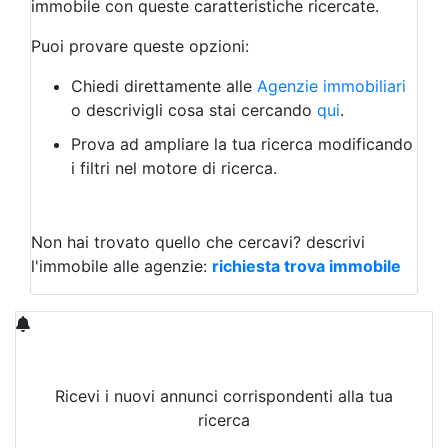
immobile con queste caratteristiche ricercate.
Laboratorio Artigianale
Negozio/locale commerciale
Puoi provare queste opzioni:
Agriturismo
Magazzini
Chiedi direttamente alle
Agenzie immobiliari
Capannoni
o descrivigli cosa stai cercando
qui
.
Uffici
Terreni in Vendita
Prova ad ampliare la tua ricerca modificando
Qualsiasi
i filtri nel motore di ricerca.
Terreno edificabile
Terreno
Non hai trovato quello che cercavi?
descrivi
l'immobile alle agenzie:
richiesta trova immobile
Ricevi i nuovi annunci corrispondenti alla tua
ricerca