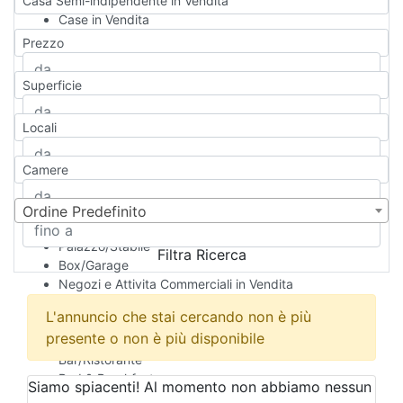
Casa Semi-indipendente in Vendita
Case in Vendita
Qualsiasi
Prezzo
Appartamento
Casa indipendente
Superficie
Casa Semi-indipendente
Attico/Mansarda
Locali
Villa
Villetta a schiera
Camere
Rustico/Casale
Loft/Open space
Camera d'Albergo
Ordine Predefinito
Multiproprietà
Palazzo/Stabile
Filtra Ricerca
Box/Garage
Negozi e Attivita Commerciali in Vendita
Qualsiasi
L'annuncio che stai cercando non è più
Attività/Licenza Commerciale
presente o non è più disponibile
Azienda Agricola
Bar/Ristorante
Bed & Breakfast
Siamo spiacenti! Al momento non abbiamo nessun
Albergo