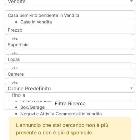
Vendita
Casa Semi-indipendente in Vendita
Case in Vendita
Qualsiasi
Prezzo
Appartamento
Casa indipendente
Superficie
Casa Semi-indipendente
Attico/Mansarda
Locali
Villa
Villetta a schiera
Camere
Rustico/Casale
Loft/Open space
Camera d'Albergo
Ordine Predefinito
Multiproprietà
Palazzo/Stabile
Filtra Ricerca
Box/Garage
Negozi e Attivita Commerciali in Vendita
Qualsiasi
L'annuncio che stai cercando non è più
Attività/Licenza Commerciale
presente o non è più disponibile
Azienda Agricola
Bar/Ristorante