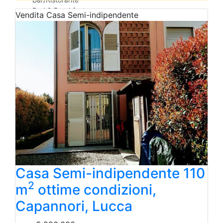
Bed & Breakfast
Vendita
Casa Semi-indipendente
Albergo
Laboratorio Artigianale
Negozio/locale commerciale
Agriturismo
Magazzini
Capannoni
Uffici
Terreni in Vendita
Qualsiasi
Terreno edificabile
Terreno
Casa Semi-indipendente 110
2
m
ottime condizioni,
Capannori, Lucca