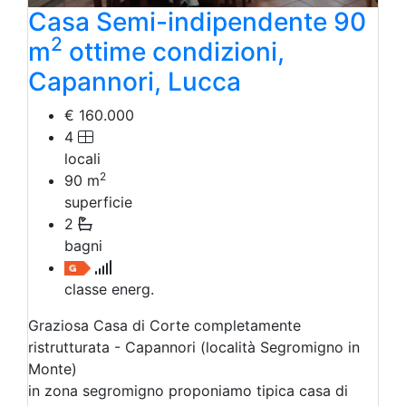
Casa Semi-indipendente 90
2
m
ottime condizioni,
Capannori, Lucca
€ 160.000
4
locali
2
90
m
superficie
2
bagni
classe energ.
Graziosa Casa di Corte completamente
ristrutturata - Capannori (località Segromigno in
Monte)
in zona segromigno proponiamo tipica casa di