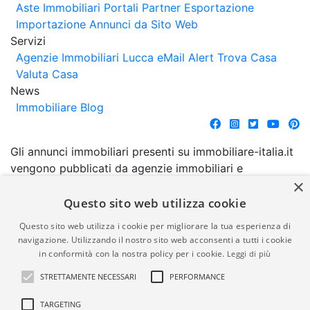
Aste Immobiliari
Portali Partner Esportazione
Importazione Annunci da Sito Web
Servizi
Agenzie Immobiliari Lucca
eMail Alert
Trova Casa
Valuta Casa
News
Immobiliare Blog
Gli annunci immobiliari presenti su immobiliare-italia.it
vengono pubblicati da agenzie immobiliari e
×
costruttori. La pubblicazione degli annunci non
comporta l'approvazione o l'avallo da parte di
Questo sito web utilizza cookie
immobiliare-italia.it nè implica alcuna forma di
Questo sito web utilizza i cookie per migliorare la tua esperienza di
garanzia da parte di quest'ultima. immobiliare-italia.it
navigazione. Utilizzando il nostro sito web acconsenti a tutti i cookie
quindi non è responsabile della veridicità, della
in conformità con la nostra policy per i cookie.
Leggi di più
correttezza, della completezza, della normativa in
STRETTAMENTE NECESSARI
PERFORMANCE
materia di privacy e/o di alcun altro aspetto dei
suddetti annunci.
TARGETING