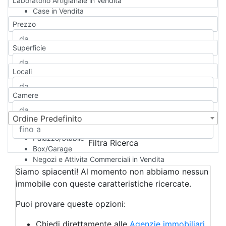
Laboratorio Artigianale in Vendita
Case in Vendita
Qualsiasi
Prezzo
Appartamento
Casa indipendente
Superficie
Casa Semi-indipendente
Attico/Mansarda
Locali
Villa
Villetta a schiera
Camere
Rustico/Casale
Loft/Open space
Camera d'Albergo
Ordine Predefinito
Multiproprietà
Palazzo/Stabile
Filtra Ricerca
Box/Garage
Negozi e Attivita Commerciali in Vendita
Qualsiasi
Siamo spiacenti! Al momento non abbiamo nessun
Attività/Licenza Commerciale
immobile con queste caratteristiche ricercate.
Azienda Agricola
Bar/Ristorante
Puoi provare queste opzioni:
Bed & Breakfast
Albergo
Chiedi direttamente alle
Agenzie immobiliari