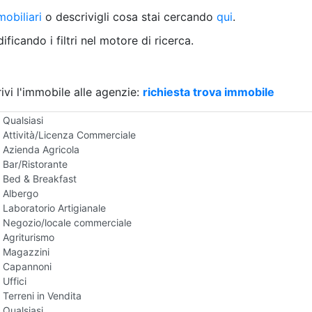
Villetta a schiera
obiliari
o descrivigli cosa stai cercando
qui
.
Rustico/Casale
Loft/Open space
ficando i filtri nel motore di ricerca.
Camera d'Albergo
Multiproprietà
Palazzo/Stabile
ivi l'immobile alle agenzie:
Box/Garage
richiesta trova immobile
Negozi e Attivita Commerciali in Vendita
Qualsiasi
Attività/Licenza Commerciale
Azienda Agricola
Bar/Ristorante
Bed & Breakfast
Albergo
Laboratorio Artigianale
Negozio/locale commerciale
Agriturismo
Magazzini
Capannoni
Uffici
Terreni in Vendita
Qualsiasi