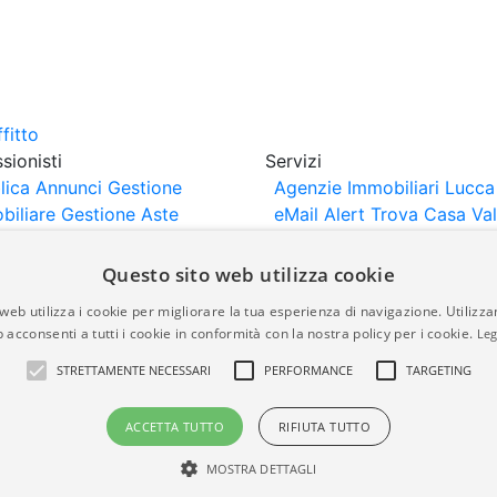
sionisti
Servizi
lica Annunci
Gestione
Agenzie Immobiliari Lucca
biliare
Gestione Aste
eMail Alert
Trova Casa
Va
iliari
Portali Partner
Casa
rtazione
Importazione
Questo sito web utilizza cookie
nci da Sito Web
web utilizza i cookie per migliorare la tua esperienza di navigazione. Utilizza
 acconsenti a tutti i cookie in conformità con la nostra policy per i cookie.
Leg
are-italia.it vengono pubblicati da agenzie immobiliari e co
STRETTAMENTE NECESSARI
PERFORMANCE
TARGETING
rte di immobiliare-italia.it nè implica alcuna forma di gar
idicità, della correttezza, della completezza, della normativa
ACCETTA TUTTO
RIFIUTA TUTTO
MOSTRA DETTAGLI
a.it - Part. IVA 00587600453
Power