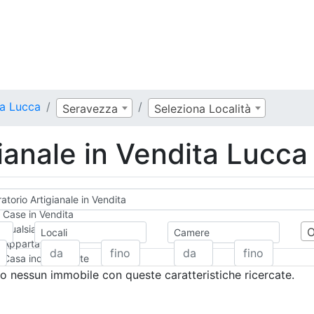
ta Lucca
Seravezza
Seleziona Località
ianale in Vendita Lucca
atorio Artigianale in Vendita
Case in Vendita
Qualsiasi
Locali
Camere
Appartamento
Casa indipendente
Casa Semi-indipendente
 nessun immobile con queste caratteristiche ricercate.
Attico/Mansarda
Villa