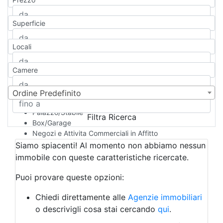
Appartamento
Casa indipendente
Superficie
Casa Semi-indipendente
Attico/Mansarda
Locali
Villa
Villetta a schiera
Camere
Rustico/Casale
Loft/Open space
Camera d'Albergo
Ordine Predefinito
Multiproprietà
Palazzo/Stabile
Filtra Ricerca
Box/Garage
Negozi e Attivita Commerciali in Affitto
Qualsiasi
Siamo spiacenti! Al momento non abbiamo nessun
Attività/Licenza Commerciale
immobile con queste caratteristiche ricercate.
Azienda Agricola
Bar/Ristorante
Puoi provare queste opzioni:
Bed & Breakfast
Albergo
Chiedi direttamente alle
Agenzie immobiliari
Laboratorio Artigianale
o descrivigli cosa stai cercando
qui
.
Negozio/locale commerciale