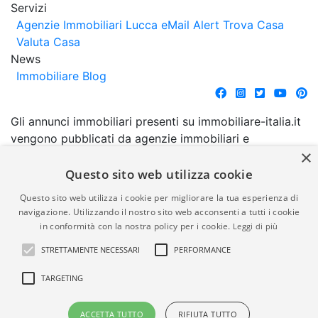
Servizi
Agenzie Immobiliari Lucca
eMail Alert
Trova Casa
Valuta Casa
News
Immobiliare Blog
Gli annunci immobiliari presenti su immobiliare-italia.it
vengono pubblicati da agenzie immobiliari e
×
costruttori. La pubblicazione degli annunci non
comporta l'approvazione o l'avallo da parte di
Questo sito web utilizza cookie
immobiliare-italia.it nè implica alcuna forma di
Questo sito web utilizza i cookie per migliorare la tua esperienza di
garanzia da parte di quest'ultima. immobiliare-italia.it
navigazione. Utilizzando il nostro sito web acconsenti a tutti i cookie
quindi non è responsabile della veridicità, della
in conformità con la nostra policy per i cookie.
Leggi di più
correttezza, della completezza, della normativa in
STRETTAMENTE NECESSARI
PERFORMANCE
materia di privacy e/o di alcun altro aspetto dei
suddetti annunci.
TARGETING
© Copyright 2007 - 2026
Powered by
ACCETTA TUTTO
RIFIUTA TUTTO