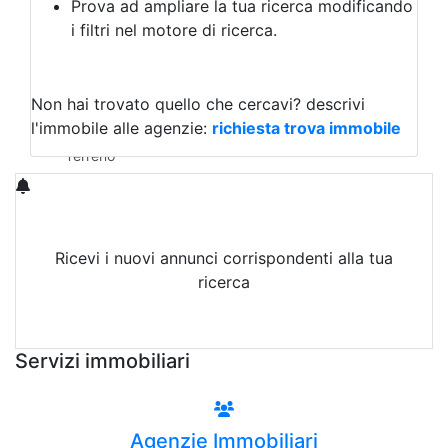
Prova ad ampliare la tua ricerca modificando
Agriturismo
i filtri nel motore di ricerca.
Magazzini
Capannoni
Uffici
Terreni in Affitto
Non hai trovato quello che cercavi?
descrivi
Qualsiasi
l'immobile alle agenzie:
richiesta trova immobile
Terreno edificabile
Terreno
Ricevi i nuovi annunci corrispondenti alla tua
ricerca
Attiva Email-Alert
Servizi immobiliari
Agenzie Immobiliari