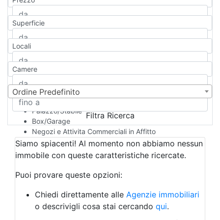
Appartamento
Casa indipendente
Superficie
Casa Semi-indipendente
Attico/Mansarda
Locali
Villa
Villetta a schiera
Camere
Rustico/Casale
Loft/Open space
Camera d'Albergo
Ordine Predefinito
Multiproprietà
Palazzo/Stabile
Filtra Ricerca
Box/Garage
Negozi e Attivita Commerciali in Affitto
Qualsiasi
Siamo spiacenti! Al momento non abbiamo nessun
Attività/Licenza Commerciale
immobile con queste caratteristiche ricercate.
Azienda Agricola
Bar/Ristorante
Puoi provare queste opzioni:
Bed & Breakfast
Albergo
Chiedi direttamente alle
Agenzie immobiliari
Laboratorio Artigianale
o descrivigli cosa stai cercando
qui
.
Negozio/locale commerciale