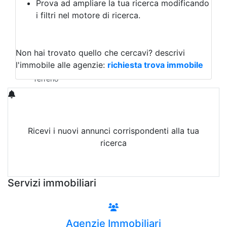
Prova ad ampliare la tua ricerca modificando
Agriturismo
i filtri nel motore di ricerca.
Magazzini
Capannoni
Uffici
Terreni in Affitto
Non hai trovato quello che cercavi?
descrivi
Qualsiasi
l'immobile alle agenzie:
richiesta trova immobile
Terreno edificabile
Terreno
Ricevi i nuovi annunci corrispondenti alla tua
ricerca
Attiva Email-Alert
Servizi immobiliari
Agenzie Immobiliari