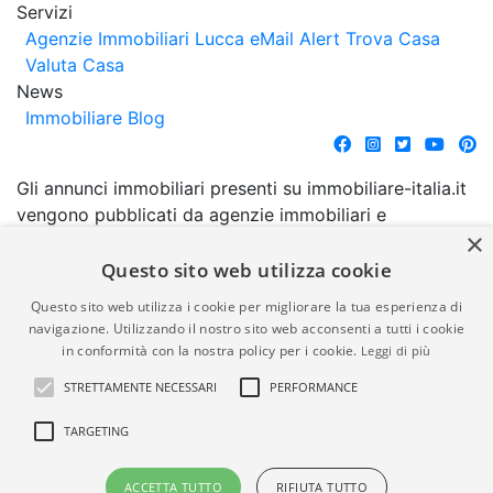
Servizi
Agenzie Immobiliari Lucca
eMail Alert
Trova Casa
Valuta Casa
News
Immobiliare Blog
Gli annunci immobiliari presenti su immobiliare-italia.it
vengono pubblicati da agenzie immobiliari e
×
costruttori. La pubblicazione degli annunci non
comporta l'approvazione o l'avallo da parte di
Questo sito web utilizza cookie
immobiliare-italia.it nè implica alcuna forma di
Questo sito web utilizza i cookie per migliorare la tua esperienza di
garanzia da parte di quest'ultima. immobiliare-italia.it
navigazione. Utilizzando il nostro sito web acconsenti a tutti i cookie
quindi non è responsabile della veridicità, della
in conformità con la nostra policy per i cookie.
Leggi di più
correttezza, della completezza, della normativa in
STRETTAMENTE NECESSARI
PERFORMANCE
materia di privacy e/o di alcun altro aspetto dei
suddetti annunci.
TARGETING
© Copyright 2007 - 2026
Powered by
ACCETTA TUTTO
RIFIUTA TUTTO