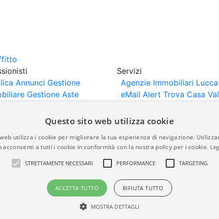
sionisti
Servizi
lica Annunci
Gestione
Agenzie Immobiliari Lucca
biliare
Gestione Aste
eMail Alert
Trova Casa
Va
iliari
Portali Partner
Casa
rtazione
Importazione
Questo sito web utilizza cookie
nci da Sito Web
web utilizza i cookie per migliorare la tua esperienza di navigazione. Utilizza
 acconsenti a tutti i cookie in conformità con la nostra policy per i cookie.
Leg
are-italia.it vengono pubblicati da agenzie immobiliari e co
STRETTAMENTE NECESSARI
PERFORMANCE
TARGETING
rte di immobiliare-italia.it nè implica alcuna forma di gar
idicità, della correttezza, della completezza, della normativa
ACCETTA TUTTO
RIFIUTA TUTTO
MOSTRA DETTAGLI
a.it - Part. IVA 00587600453
Power