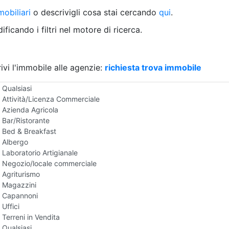
Villetta a schiera
obiliari
o descrivigli cosa stai cercando
qui
.
Rustico/Casale
Loft/Open space
ficando i filtri nel motore di ricerca.
Camera d'Albergo
Multiproprietà
Palazzo/Stabile
ivi l'immobile alle agenzie:
Box/Garage
richiesta trova immobile
Negozi e Attivita Commerciali in Vendita
Qualsiasi
Attività/Licenza Commerciale
Azienda Agricola
Bar/Ristorante
Bed & Breakfast
Albergo
Laboratorio Artigianale
Negozio/locale commerciale
Agriturismo
Magazzini
Capannoni
Uffici
Terreni in Vendita
Qualsiasi