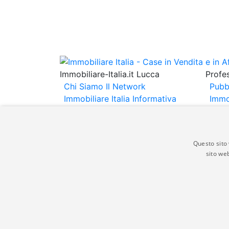
Immobiliare-Italia.it Lucca
Profes
Chi Siamo
Il Network
Pubb
Immobiliare Italia
Informativa
Immo
Privacy
Informativa Cookie
Immob
Contatti
Espo
Annu
Questo sito 
sito web
Gli annunci immobiliari presenti su immobili
non comporta l'approvazione o l'avallo da pa
italia.it quindi non è responsabile della ver
aspetto dei suddetti annunci.
© Copyright 2007 - 2026 Immobiliare-Itali