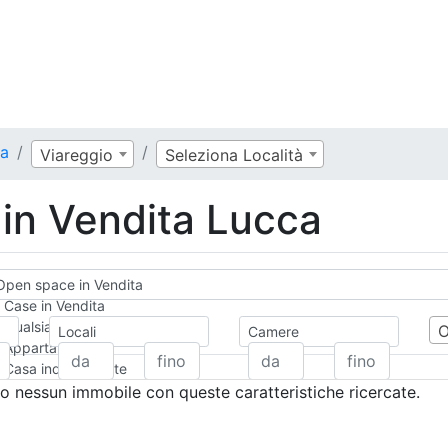
ca
Viareggio
Seleziona Località
in Vendita Lucca
Open space in Vendita
Case in Vendita
Qualsiasi
Locali
Camere
Appartamento
Casa indipendente
Casa Semi-indipendente
 nessun immobile con queste caratteristiche ricercate.
Attico/Mansarda
Villa