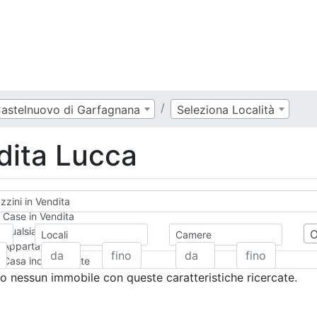
astelnuovo di Garfagnana
Seleziona Località
dita Lucca
zini in Vendita
Case in Vendita
Qualsiasi
Locali
Camere
Appartamento
Casa indipendente
Casa Semi-indipendente
 nessun immobile con queste caratteristiche ricercate.
Attico/Mansarda
Villa