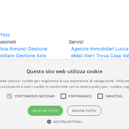
sionisti
Servizi
lica Annunci
Gestione
Agenzie Immobiliari Lucca
biliare
Gestione Aste
eMail Alert
Trova Casa
Va
iliari
Portali Partner
Casa
rtazione
Importazione
Questo sito web utilizza cookie
nci da Sito Web
web utilizza i cookie per migliorare la tua esperienza di navigazione. Utilizza
 acconsenti a tutti i cookie in conformità con la nostra policy per i cookie.
Leg
are-italia.it vengono pubblicati da agenzie immobiliari e co
STRETTAMENTE NECESSARI
PERFORMANCE
TARGETING
rte di immobiliare-italia.it nè implica alcuna forma di gar
idicità, della correttezza, della completezza, della normativa
ACCETTA TUTTO
RIFIUTA TUTTO
MOSTRA DETTAGLI
a.it - Part. IVA 00587600453
Power