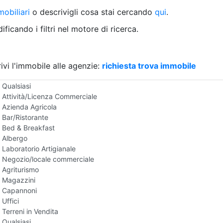
Villetta a schiera
obiliari
o descrivigli cosa stai cercando
qui
.
Rustico/Casale
Loft/Open space
ficando i filtri nel motore di ricerca.
Camera d'Albergo
Multiproprietà
Palazzo/Stabile
ivi l'immobile alle agenzie:
Box/Garage
richiesta trova immobile
Negozi e Attivita Commerciali in Vendita
Qualsiasi
Attività/Licenza Commerciale
Azienda Agricola
Bar/Ristorante
Bed & Breakfast
Albergo
Laboratorio Artigianale
Negozio/locale commerciale
Agriturismo
Magazzini
Capannoni
Uffici
Terreni in Vendita
Qualsiasi