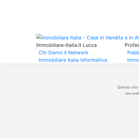
Immobiliare-Italia.it Lucca
Profes
Chi Siamo
Il Network
Pubb
Immobiliare Italia
Informativa
Immo
Privacy
Informativa Cookie
Immob
Contatti
Espo
Annu
Questo sito 
sito web
Gli annunci immobiliari presenti su immobili
non comporta l'approvazione o l'avallo da pa
italia.it quindi non è responsabile della ver
aspetto dei suddetti annunci.
© Copyright 2007 - 2026 Immobiliare-Itali