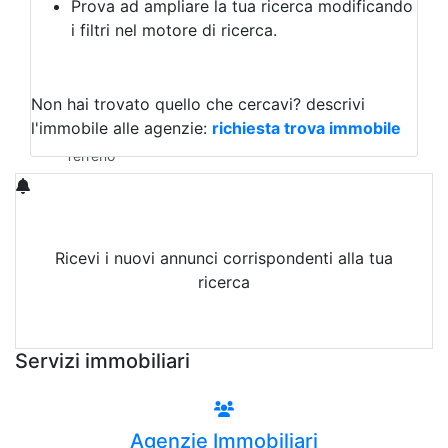
Prova ad ampliare la tua ricerca modificando
Agriturismo
i filtri nel motore di ricerca.
Magazzini
Capannoni
Uffici
Terreni in Vendita
Non hai trovato quello che cercavi?
descrivi
Qualsiasi
l'immobile alle agenzie:
richiesta trova immobile
Terreno edificabile
Terreno
Ricevi i nuovi annunci corrispondenti alla tua
ricerca
Attiva Email-Alert
Servizi immobiliari
Agenzie Immobiliari