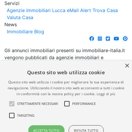
Servizi
Agenzie Immobiliari Lucca
eMail Alert
Trova Casa
Valuta Casa
News
Immobiliare Blog
Gli annunci immobiliari presenti su immobiliare-italia.it
vengono pubblicati da agenzie immobiliari e
×
costruttori. La pubblicazione degli annunci non
comporta l'approvazione o l'avallo da parte di
Questo sito web utilizza cookie
immobiliare-italia.it nè implica alcuna forma di
Questo sito web utilizza i cookie per migliorare la tua esperienza di
garanzia da parte di quest'ultima. immobiliare-italia.it
navigazione. Utilizzando il nostro sito web acconsenti a tutti i cookie
quindi non è responsabile della veridicità, della
in conformità con la nostra policy per i cookie.
Leggi di più
correttezza, della completezza, della normativa in
STRETTAMENTE NECESSARI
PERFORMANCE
materia di privacy e/o di alcun altro aspetto dei
suddetti annunci.
TARGETING
© Copyright 2007 - 2026
Powered by
ACCETTA TUTTO
RIFIUTA TUTTO