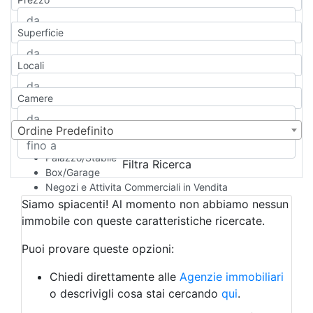
Appartamento
Casa indipendente
Superficie
Casa Semi-indipendente
Attico/Mansarda
Locali
Villa
Villetta a schiera
Camere
Rustico/Casale
Loft/Open space
Camera d'Albergo
Ordine Predefinito
Multiproprietà
Palazzo/Stabile
Filtra Ricerca
Box/Garage
Negozi e Attivita Commerciali in Vendita
Qualsiasi
Siamo spiacenti! Al momento non abbiamo nessun
Attività/Licenza Commerciale
immobile con queste caratteristiche ricercate.
Azienda Agricola
Bar/Ristorante
Puoi provare queste opzioni:
Bed & Breakfast
Albergo
Chiedi direttamente alle
Agenzie immobiliari
Laboratorio Artigianale
o descrivigli cosa stai cercando
qui
.
Negozio/locale commerciale