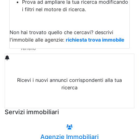
Prova ad ampliare la tua ricerca modificando
Agriturismo
i filtri nel motore di ricerca.
Magazzini
Capannoni
Uffici
Terreni in Vendita
Non hai trovato quello che cercavi?
descrivi
Qualsiasi
l'immobile alle agenzie:
richiesta trova immobile
Terreno edificabile
Terreno
Ricevi i nuovi annunci corrispondenti alla tua
ricerca
Attiva Email-Alert
Servizi immobiliari
Agenzie Immobiliari