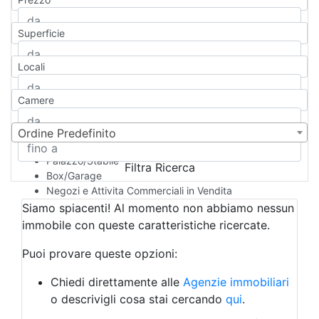
Appartamento
Casa indipendente
Superficie
Casa Semi-indipendente
Attico/Mansarda
Locali
Villa
Villetta a schiera
Camere
Rustico/Casale
Loft/Open space
Camera d'Albergo
Ordine Predefinito
Multiproprietà
Palazzo/Stabile
Filtra Ricerca
Box/Garage
Negozi e Attivita Commerciali in Vendita
Qualsiasi
Siamo spiacenti! Al momento non abbiamo nessun
Attività/Licenza Commerciale
immobile con queste caratteristiche ricercate.
Azienda Agricola
Bar/Ristorante
Puoi provare queste opzioni:
Bed & Breakfast
Albergo
Chiedi direttamente alle
Agenzie immobiliari
Laboratorio Artigianale
o descrivigli cosa stai cercando
qui
.
Negozio/locale commerciale