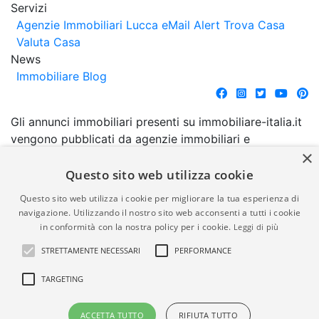
Servizi
Agenzie Immobiliari Lucca
eMail Alert
Trova Casa
Valuta Casa
News
Immobiliare Blog
Gli annunci immobiliari presenti su immobiliare-italia.it
vengono pubblicati da agenzie immobiliari e
×
costruttori. La pubblicazione degli annunci non
comporta l'approvazione o l'avallo da parte di
Questo sito web utilizza cookie
immobiliare-italia.it nè implica alcuna forma di
Questo sito web utilizza i cookie per migliorare la tua esperienza di
garanzia da parte di quest'ultima. immobiliare-italia.it
navigazione. Utilizzando il nostro sito web acconsenti a tutti i cookie
quindi non è responsabile della veridicità, della
in conformità con la nostra policy per i cookie.
Leggi di più
correttezza, della completezza, della normativa in
STRETTAMENTE NECESSARI
PERFORMANCE
materia di privacy e/o di alcun altro aspetto dei
suddetti annunci.
TARGETING
© Copyright 2007 - 2026
Powered by
ACCETTA TUTTO
RIFIUTA TUTTO