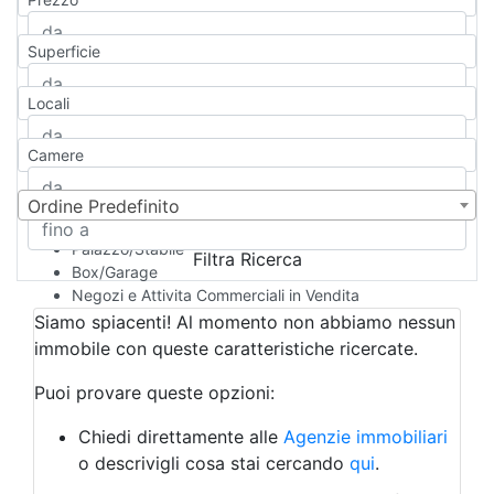
Appartamento
Casa indipendente
Superficie
Casa Semi-indipendente
Attico/Mansarda
Locali
Villa
Villetta a schiera
Camere
Rustico/Casale
Loft/Open space
Camera d'Albergo
Ordine Predefinito
Multiproprietà
Palazzo/Stabile
Filtra Ricerca
Box/Garage
Negozi e Attivita Commerciali in Vendita
Qualsiasi
Siamo spiacenti! Al momento non abbiamo nessun
Attività/Licenza Commerciale
immobile con queste caratteristiche ricercate.
Azienda Agricola
Bar/Ristorante
Puoi provare queste opzioni:
Bed & Breakfast
Albergo
Chiedi direttamente alle
Agenzie immobiliari
Laboratorio Artigianale
o descrivigli cosa stai cercando
qui
.
Negozio/locale commerciale