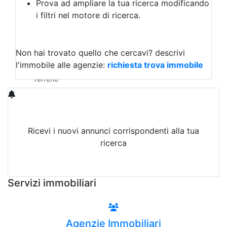
Prova ad ampliare la tua ricerca modificando
Agriturismo
i filtri nel motore di ricerca.
Magazzini
Capannoni
Uffici
Terreni in Vendita
Non hai trovato quello che cercavi?
descrivi
Qualsiasi
l'immobile alle agenzie:
richiesta trova immobile
Terreno edificabile
Terreno
Ricevi i nuovi annunci corrispondenti alla tua
ricerca
Attiva Email-Alert
Servizi immobiliari
Agenzie Immobiliari