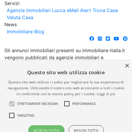
Servizi
Agenzie Immobiliari Lucca
eMail Alert
Trova Casa
Valuta Casa
News
Immobiliare Blog
Gli annunci immobiliari presenti su immobiliare-italia.it
vengono pubblicati da agenzie immobiliari e
×
costruttori. La pubblicazione degli annunci non
comporta l'approvazione o l'avallo da parte di
Questo sito web utilizza cookie
immobiliare-italia.it nè implica alcuna forma di
Questo sito web utilizza i cookie per migliorare la tua esperienza di
garanzia da parte di quest'ultima. immobiliare-italia.it
navigazione. Utilizzando il nostro sito web acconsenti a tutti i cookie
quindi non è responsabile della veridicità, della
in conformità con la nostra policy per i cookie.
Leggi di più
correttezza, della completezza, della normativa in
STRETTAMENTE NECESSARI
PERFORMANCE
materia di privacy e/o di alcun altro aspetto dei
suddetti annunci.
TARGETING
© Copyright 2007 - 2026
Powered by
ACCETTA TUTTO
RIFIUTA TUTTO