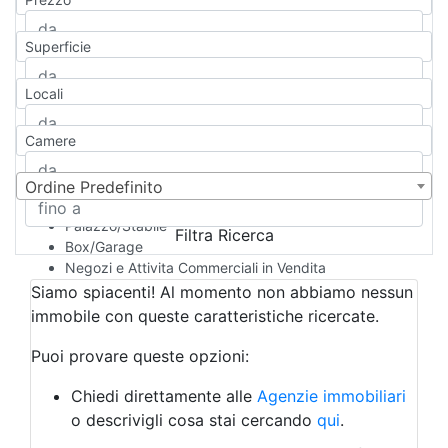
Appartamento
Casa indipendente
Superficie
Casa Semi-indipendente
Attico/Mansarda
Locali
Villa
Villetta a schiera
Camere
Rustico/Casale
Loft/Open space
Camera d'Albergo
Ordine Predefinito
Multiproprietà
Palazzo/Stabile
Filtra Ricerca
Box/Garage
Negozi e Attivita Commerciali in Vendita
Qualsiasi
Siamo spiacenti! Al momento non abbiamo nessun
Attività/Licenza Commerciale
immobile con queste caratteristiche ricercate.
Azienda Agricola
Bar/Ristorante
Puoi provare queste opzioni:
Bed & Breakfast
Albergo
Chiedi direttamente alle
Agenzie immobiliari
Laboratorio Artigianale
o descrivigli cosa stai cercando
qui
.
Negozio/locale commerciale