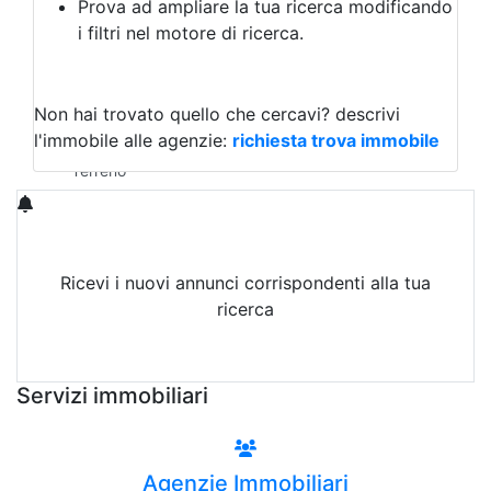
Prova ad ampliare la tua ricerca modificando
Agriturismo
i filtri nel motore di ricerca.
Magazzini
Capannoni
Uffici
Terreni in Vendita
Non hai trovato quello che cercavi?
descrivi
Qualsiasi
l'immobile alle agenzie:
richiesta trova immobile
Terreno edificabile
Terreno
Ricevi i nuovi annunci corrispondenti alla tua
ricerca
Attiva Email-Alert
Servizi immobiliari
Agenzie Immobiliari