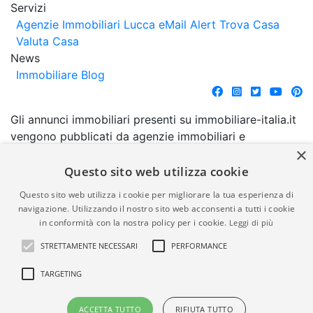
Servizi
Agenzie Immobiliari Lucca
eMail Alert
Trova Casa
Valuta Casa
News
Immobiliare Blog
Gli annunci immobiliari presenti su immobiliare-italia.it
vengono pubblicati da agenzie immobiliari e
×
costruttori. La pubblicazione degli annunci non
comporta l'approvazione o l'avallo da parte di
Questo sito web utilizza cookie
immobiliare-italia.it nè implica alcuna forma di
Questo sito web utilizza i cookie per migliorare la tua esperienza di
garanzia da parte di quest'ultima. immobiliare-italia.it
navigazione. Utilizzando il nostro sito web acconsenti a tutti i cookie
quindi non è responsabile della veridicità, della
in conformità con la nostra policy per i cookie.
Leggi di più
correttezza, della completezza, della normativa in
STRETTAMENTE NECESSARI
PERFORMANCE
materia di privacy e/o di alcun altro aspetto dei
suddetti annunci.
TARGETING
© Copyright 2007 - 2026
Powered by
ACCETTA TUTTO
RIFIUTA TUTTO