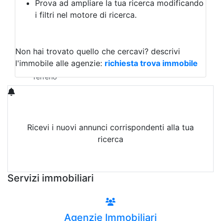
Prova ad ampliare la tua ricerca modificando
Agriturismo
i filtri nel motore di ricerca.
Magazzini
Capannoni
Uffici
Terreni in Vendita
Non hai trovato quello che cercavi?
descrivi
Qualsiasi
l'immobile alle agenzie:
richiesta trova immobile
Terreno edificabile
Terreno
Ricevi i nuovi annunci corrispondenti alla tua
ricerca
Attiva Email-Alert
Servizi immobiliari
Agenzie Immobiliari