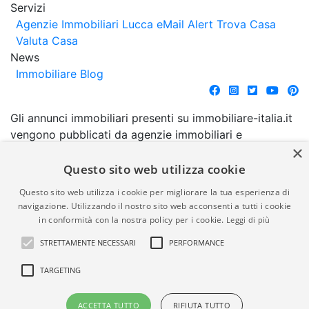
Servizi
Agenzie Immobiliari Lucca
eMail Alert
Trova Casa
Valuta Casa
News
Immobiliare Blog
Gli annunci immobiliari presenti su immobiliare-italia.it
vengono pubblicati da agenzie immobiliari e
×
costruttori. La pubblicazione degli annunci non
comporta l'approvazione o l'avallo da parte di
Questo sito web utilizza cookie
immobiliare-italia.it nè implica alcuna forma di
Questo sito web utilizza i cookie per migliorare la tua esperienza di
garanzia da parte di quest'ultima. immobiliare-italia.it
navigazione. Utilizzando il nostro sito web acconsenti a tutti i cookie
quindi non è responsabile della veridicità, della
in conformità con la nostra policy per i cookie.
Leggi di più
correttezza, della completezza, della normativa in
STRETTAMENTE NECESSARI
PERFORMANCE
materia di privacy e/o di alcun altro aspetto dei
suddetti annunci.
TARGETING
© Copyright 2007 - 2026
Powered by
ACCETTA TUTTO
RIFIUTA TUTTO