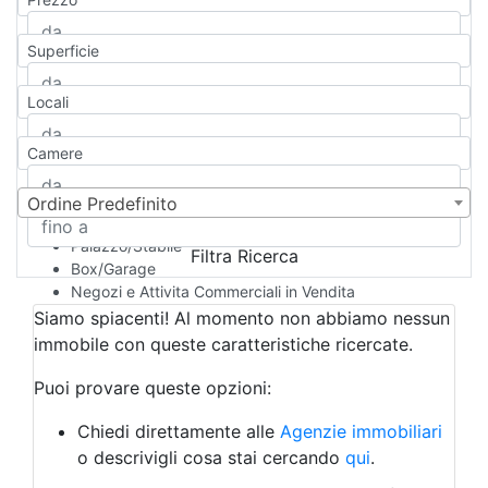
Appartamento
Casa indipendente
Superficie
Casa Semi-indipendente
Attico/Mansarda
Locali
Villa
Villetta a schiera
Camere
Rustico/Casale
Loft/Open space
Camera d'Albergo
Ordine Predefinito
Multiproprietà
Palazzo/Stabile
Filtra Ricerca
Box/Garage
Negozi e Attivita Commerciali in Vendita
Qualsiasi
Siamo spiacenti! Al momento non abbiamo nessun
Attività/Licenza Commerciale
immobile con queste caratteristiche ricercate.
Azienda Agricola
Bar/Ristorante
Puoi provare queste opzioni:
Bed & Breakfast
Albergo
Chiedi direttamente alle
Agenzie immobiliari
Laboratorio Artigianale
o descrivigli cosa stai cercando
qui
.
Negozio/locale commerciale