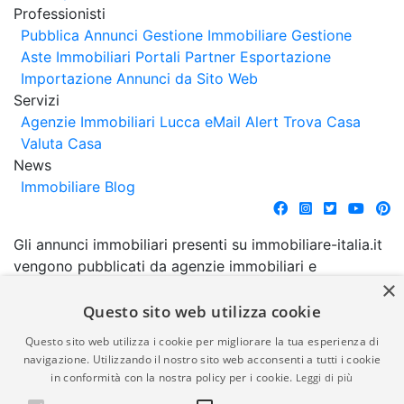
Professionisti
Pubblica Annunci
Gestione Immobiliare
Gestione
Aste Immobiliari
Portali Partner Esportazione
Importazione Annunci da Sito Web
Servizi
Agenzie Immobiliari Lucca
eMail Alert
Trova Casa
Valuta Casa
News
Immobiliare Blog
Gli annunci immobiliari presenti su immobiliare-italia.it
vengono pubblicati da agenzie immobiliari e
×
costruttori. La pubblicazione degli annunci non
comporta l'approvazione o l'avallo da parte di
Questo sito web utilizza cookie
immobiliare-italia.it nè implica alcuna forma di
Questo sito web utilizza i cookie per migliorare la tua esperienza di
garanzia da parte di quest'ultima. immobiliare-italia.it
navigazione. Utilizzando il nostro sito web acconsenti a tutti i cookie
quindi non è responsabile della veridicità, della
in conformità con la nostra policy per i cookie.
Leggi di più
correttezza, della completezza, della normativa in