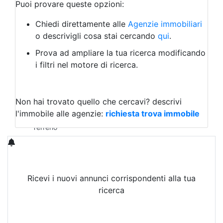
Bar/Ristorante
Puoi provare queste opzioni:
Bed & Breakfast
Albergo
Chiedi direttamente alle
Agenzie immobiliari
Laboratorio Artigianale
o descrivigli cosa stai cercando
qui
.
Negozio/locale commerciale
Prova ad ampliare la tua ricerca modificando
Agriturismo
i filtri nel motore di ricerca.
Magazzini
Capannoni
Uffici
Terreni in Vendita
Non hai trovato quello che cercavi?
descrivi
Qualsiasi
l'immobile alle agenzie:
richiesta trova immobile
Terreno edificabile
Terreno
Ricevi i nuovi annunci corrispondenti alla tua
ricerca
Attiva Email-Alert