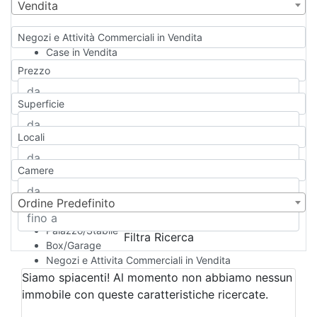
Vendita
Negozi e Attività Commerciali in Vendita
Case in Vendita
Qualsiasi
Prezzo
Appartamento
Casa indipendente
Superficie
Casa Semi-indipendente
Attico/Mansarda
Locali
Villa
Villetta a schiera
Camere
Rustico/Casale
Loft/Open space
Camera d'Albergo
Ordine Predefinito
Multiproprietà
Palazzo/Stabile
Filtra Ricerca
Box/Garage
Negozi e Attivita Commerciali in Vendita
Qualsiasi
Siamo spiacenti! Al momento non abbiamo nessun
Attività/Licenza Commerciale
immobile con queste caratteristiche ricercate.
Azienda Agricola