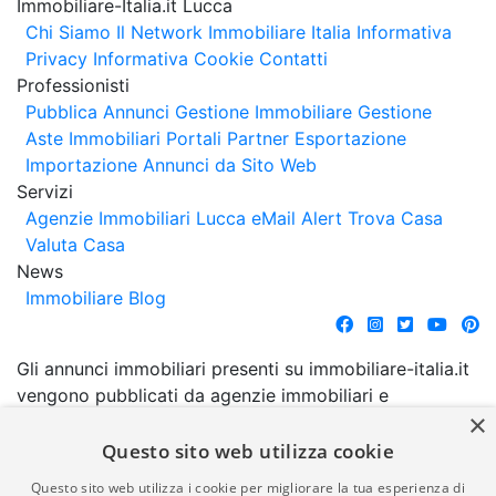
Immobiliare-Italia.it Lucca
Chi Siamo
Il Network Immobiliare Italia
Informativa
Privacy
Informativa Cookie
Contatti
Professionisti
Pubblica Annunci
Gestione Immobiliare
Gestione
Aste Immobiliari
Portali Partner Esportazione
Importazione Annunci da Sito Web
Servizi
Agenzie Immobiliari Lucca
eMail Alert
Trova Casa
Valuta Casa
News
Immobiliare Blog
Gli annunci immobiliari presenti su immobiliare-italia.it
vengono pubblicati da agenzie immobiliari e
×
costruttori. La pubblicazione degli annunci non
comporta l'approvazione o l'avallo da parte di
Questo sito web utilizza cookie
immobiliare-italia.it nè implica alcuna forma di
Questo sito web utilizza i cookie per migliorare la tua esperienza di