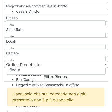
Negozio/locale commerciale in Affitto
Case in Affitto
Qualsiasi
Prezzo
Appartamento
Casa indipendente
Superficie
Casa Semi-indipendente
Attico/Mansarda
Locali
Villa
Villetta a schiera
Camere
Rustico/Casale
Loft/Open space
Camera d'Albergo
Ordine Predefinito
Multiproprietà
Palazzo/Stabile
Filtra Ricerca
Box/Garage
Negozi e Attivita Commerciali in Affitto
Qualsiasi
L'annuncio che stai cercando non è più
Attività/Licenza Commerciale
presente o non è più disponibile
Azienda Agricola
Bar/Ristorante
Bed & Breakfast