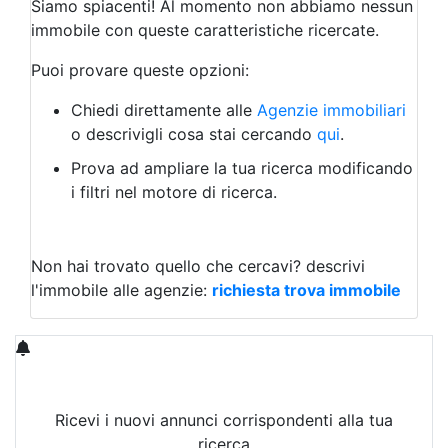
Siamo spiacenti! Al momento non abbiamo nessun
Albergo
immobile con queste caratteristiche ricercate.
Laboratorio Artigianale
Negozio/locale commerciale
Puoi provare queste opzioni:
Agriturismo
Magazzini
Chiedi direttamente alle
Agenzie immobiliari
Capannoni
o descrivigli cosa stai cercando
qui
.
Uffici
Terreni in Affitto
Prova ad ampliare la tua ricerca modificando
Qualsiasi
i filtri nel motore di ricerca.
Terreno edificabile
Terreno
Non hai trovato quello che cercavi?
descrivi
l'immobile alle agenzie:
richiesta trova immobile
Ricevi i nuovi annunci corrispondenti alla tua
ricerca