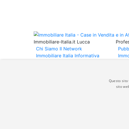
Immobiliare-Italia.it Lucca
Profes
Chi Siamo
Il Network
Pubb
Immobiliare Italia
Informativa
Immo
Privacy
Informativa Cookie
Immob
Contatti
Espo
Annu
Questo sito 
sito web
Gli annunci immobiliari presenti su immobili
non comporta l'approvazione o l'avallo da pa
italia.it quindi non è responsabile della ver
aspetto dei suddetti annunci.
© Copyright 2007 - 2026 Immobiliare-Itali