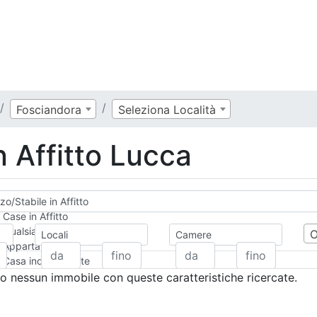
Fosciandora
Seleziona Località
n Affitto Lucca
zo/Stabile in Affitto
Case in Affitto
Qualsiasi
Locali
Camere
Appartamento
Casa indipendente
Casa Semi-indipendente
 nessun immobile con queste caratteristiche ricercate.
Attico/Mansarda
Villa