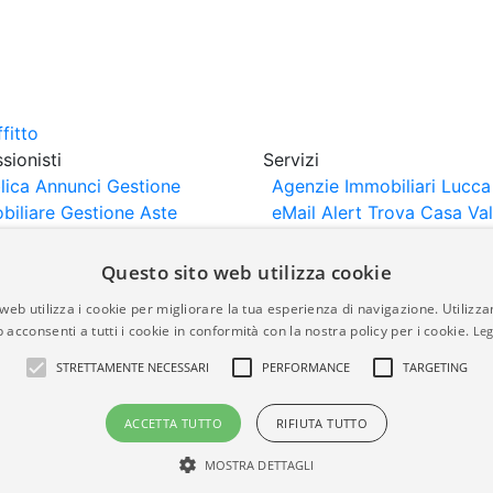
sionisti
Servizi
lica Annunci
Gestione
Agenzie Immobiliari Lucca
biliare
Gestione Aste
eMail Alert
Trova Casa
Va
iliari
Portali Partner
Casa
rtazione
Importazione
Questo sito web utilizza cookie
nci da Sito Web
web utilizza i cookie per migliorare la tua esperienza di navigazione. Utilizza
 acconsenti a tutti i cookie in conformità con la nostra policy per i cookie.
Leg
are-italia.it vengono pubblicati da agenzie immobiliari e co
STRETTAMENTE NECESSARI
PERFORMANCE
TARGETING
rte di immobiliare-italia.it nè implica alcuna forma di gar
idicità, della correttezza, della completezza, della normativa
ACCETTA TUTTO
RIFIUTA TUTTO
MOSTRA DETTAGLI
a.it - Part. IVA 00587600453
Power