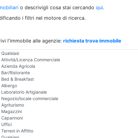
Villetta a schiera
obiliari
o descrivigli cosa stai cercando
qui
.
Rustico/Casale
Loft/Open space
ficando i filtri nel motore di ricerca.
Camera d'Albergo
Multiproprietà
Palazzo/Stabile
ivi l'immobile alle agenzie:
Box/Garage
richiesta trova immobile
Negozi e Attivita Commerciali in Affitto
Qualsiasi
Attività/Licenza Commerciale
Azienda Agricola
Bar/Ristorante
Bed & Breakfast
Albergo
Laboratorio Artigianale
Negozio/locale commerciale
Agriturismo
Magazzini
Capannoni
Uffici
Terreni in Affitto
Qualsiasi